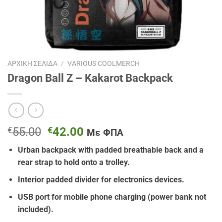
ΑΡΧΙΚΉ ΣΕΛΊΔΑ
/
VARIOUS COOLMERCH
Dragon Ball Z – Kakarot Backpack
Original
Η
€
55.00
€
42.00
Με ΦΠΑ
price
τρέχουσα
Urban backpack with padded breathable back and a
was:
τιμή
rear strap to hold onto a trolley.
€55.00.
είναι:
€42.00.
Interior padded divider for electronics devices.
USB port for mobile phone charging (power bank not
included).