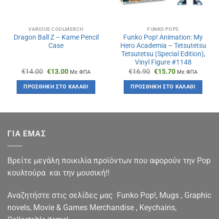
VARIOUS COOLMERCH
FUNKO POPS
Dragon Ball Z – Kame Pencil
Funko Pop! Animation: My
Case
Hero Academia – Tetsutetsu
Tetsutetsu (Special Edition),
Vinyl Figure #1148
Original
Η
Original
Η
€
14.00
€
13.00
€
16.90
€
15.70
Με ΦΠΑ
Με ΦΠΑ
price
τρέχουσα
price
τρέχουσα
was:
τιμή
was:
τιμή
ΠΡΟΣΘΉΚΗ ΣΤΟ ΚΑΛΆΘΙ
ΠΡΟΣΘΉΚΗ ΣΤΟ ΚΑΛΆΘΙ
€14.00.
είναι:
€16.90.
είναι:
€13.00.
€15.70.
ΓΙΑ ΕΜΑΣ
Βρείτε μεγάλη ποικιλία προϊόντων που αφορούν την Pop
κουλτούρα και την μουσική!!
Αναζητήστε στις σελίδες μας Funko Pop!, Mugs , Graphic
novels, Movie & Games Merchandise , Keychains,