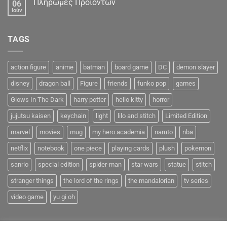
Πληρωμές Προϊόντων
06
Ιούν
TAGS
action figure
anime
batman
board game
DC
demon slayer
disney
dragon ball
Figure
friends
funko pop
games
Glows In The Dark
harry potter
hello kitty
horror
jujutsu kaisen
keychain
light
lilo and stitch
Limited Edition
marvel
movies
mug
my hero academia
naruto
nba
netflix
notebook
one piece
playing cards
plush
pokemon
sanrio
special edition
spider-man
star wars
statue
stitch
stranger things
the lord of the rings
the mandalorian
tv series
video game
yu gi oh