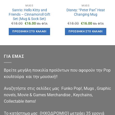
MUGS
MUGS
Sanrio: Hello Kitty and
Disney: “Peter Pan” Heat
Friends – Cinnamoroll Gift
Changing Mug
Set (Mug & Sock Set)
Original
Η
Original
Η
€
18.00
€
16.00
€
18.00
€
16.00
Με ΦΠΑ
Με ΦΠΑ
price
τρέχουσα
price
τρέχουσα
was:
τιμή
was:
τιμή
ΠΡΟΣΘΉΚΗ ΣΤΟ ΚΑΛΆΘΙ
ΠΡΟΣΘΉΚΗ ΣΤΟ ΚΑΛΆΘΙ
€18.00.
είναι:
€18.00.
είναι:
€16.00.
€16.00.
ΓΙΑ ΕΜΑΣ
Βρείτε μεγάλη ποικιλία προϊόντων που αφορούν την Pop
κουλτούρα και την μουσική!!
Αναζητήστε στις σελίδες μας Funko Pop!, Mugs , Graphic
novels, Movie & Games Merchandise , Keychains,
Collectable items!
(ΗΧΟΔΡΟΜΙΟ)
To κατάστημα μας
μετράει 35 χρονιά