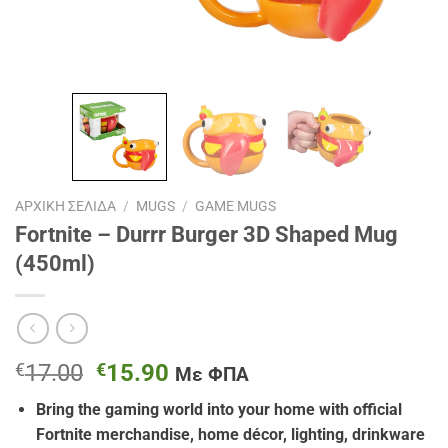
ΑΡΧΙΚΉ ΣΕΛΊΔΑ
/
MUGS
/
GAME MUGS
Fortnite – Durrr Burger 3D Shaped Mug
(450ml)
Original
Η
€
17.00
€
15.90
Με ΦΠΑ
price
τρέχουσα
Bring the gaming world into your home with official
was:
τιμή
Fortnite merchandise, home décor, lighting, drinkware
€17.00.
είναι: