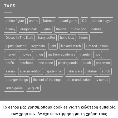
TAGS
action figure
anime
batman
board game
DC
demon slayer
disney
dragon ball
Figure
friends
funko pop
games
Glows In The Dark
harry potter
hello kitty
horror
jujutsu kaisen
keychain
light
lilo and stitch
Limited Edition
marvel
movies
mug
my hero academia
naruto
nba
netflix
notebook
one piece
playing cards
plush
pokemon
sanrio
special edition
spider-man
star wars
statue
stitch
stranger things
the lord of the rings
the mandalorian
tv series
video game
yu gi oh
To eshop μας χρησιμοποιεί cookies για τη καλύτερη εμπειρία
των χρηστών. Αν έχετε αντίρρηση με τη χρήση τους