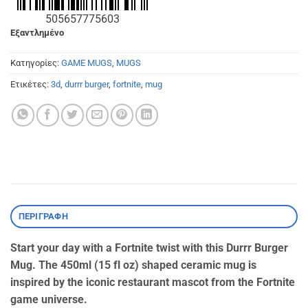
505657775603
Εξαντλημένο
Κατηγορίες:
GAME MUGS
,
MUGS
Ετικέτες:
3d
,
durrr burger
,
fortnite
,
mug
ΠΕΡΙΓΡΑΦΉ
Start your day with a Fortnite twist with this Durrr Burger
Mug. The 450ml (15 fl oz) shaped ceramic mug is
inspired by the iconic restaurant mascot from the Fortnite
game universe.