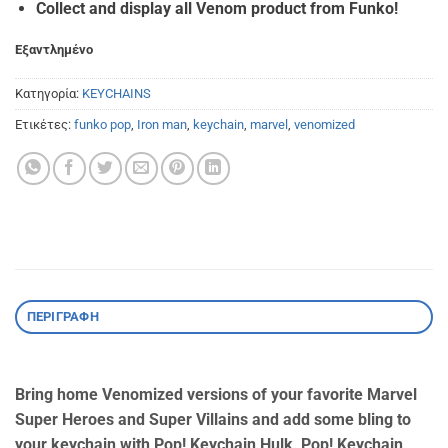
Collect and display all Venom product from Funko!
Εξαντλημένο
Κατηγορία:
KEYCHAINS
Ετικέτες:
funko pop
,
Iron man
,
keychain
,
marvel
,
venomized
ΠΕΡΙΓΡΑΦΉ
Bring home Venomized versions of your favorite Marvel
Super Heroes and Super Villains and add some bling to
your keychain with Pop! Keychain Hulk, Pop! Keychain