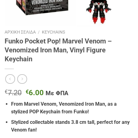
ΑΡΧΙΚΉ ΣΕΛΊΔΑ
/
KEYCHAINS
Funko Pocket Pop! Marvel Venom –
Venomized Iron Man, Vinyl Figure
Keychain
Original
Η
€
7.20
€
6.00
Με ΦΠΑ
price
τρέχουσα
From Marvel Venom, Venomized Iron Man, as a
was:
τιμή
stylized POP Keychain from Funko!
€7.20.
είναι:
€6.00.
Stylized collectable stands 3.8 cm tall, perfect for any
Venom fan!