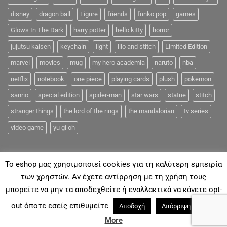
disney
dragon ball
Figure
friends
funko pop
games
Glows In The Dark
harry potter
hello kitty
horror
jujutsu kaisen
keychain
light
lilo and stitch
Limited Edition
marvel
movies
mug
my hero academia
naruto
nba
netflix
notebook
one piece
playing cards
plush
pokemon
sanrio
special edition
spider-man
star wars
statue
stitch
stranger things
the lord of the rings
the mandalorian
tv series
video game
yu gi oh
To eshop μας χρησιμοποιεί cookies για τη καλύτερη εμπειρία
των χρηστών. Αν έχετε αντίρρηση με τη χρήση τους
μπορείτε να μην τα αποδεχθείτε ή εναλλακτικά να κάνετε opt-
ΓΙΑ ΕΜΆΣ
ΑΠΟΣΤΟΛΈΣ & ΠΛΗΡΩΜΈΣ
ΕΠΙΚΟΙΝΩΝΊΑ
FAQ
out όποτε εσείς επιθυμείτε
Read
Αποδοχή
Απόρριψη
Με την επιφύλαξη παντός νομίμου Δικαιώματος 2018©
Coolmerch.gr
More