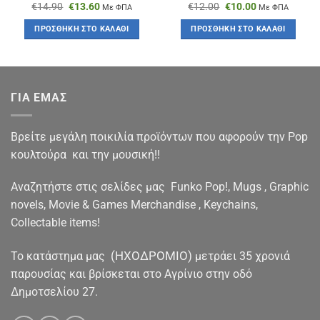
Original
Η
Original
Η
€
14.90
€
13.60
€
12.00
€
10.00
Με ΦΠΑ
Με ΦΠΑ
price
τρέχουσα
price
τρέχουσα
was:
τιμή
was:
τιμή
ΠΡΟΣΘΉΚΗ ΣΤΟ ΚΑΛΆΘΙ
ΠΡΟΣΘΉΚΗ ΣΤΟ ΚΑΛΆΘΙ
€14.90.
είναι:
€12.00.
είναι:
€13.60.
€10.00.
ΓΙΑ ΕΜΑΣ
Βρείτε μεγάλη ποικιλία προϊόντων που αφορούν την Pop
κουλτούρα και την μουσική!!
Αναζητήστε στις σελίδες μας Funko Pop!, Mugs , Graphic
novels, Movie & Games Merchandise , Keychains,
Collectable items!
(ΗΧΟΔΡΟΜΙΟ)
To κατάστημα μας
μετράει 35 χρονιά
παρουσίας και βρίσκεται στο Αγρίνιο στην οδό
Δημοτσελίου 27.