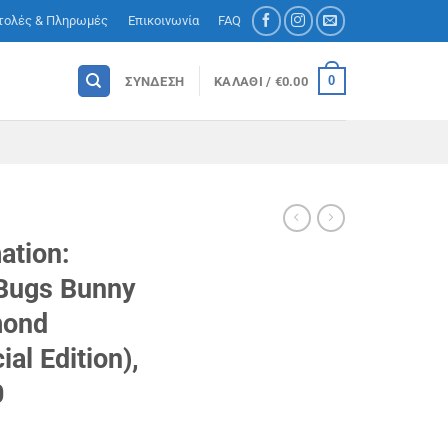
τολές & Πληρωμές
Επικοινωνία
FAQ
0
ΣΎΝΔΕΣΗ
ΚΑΛΆΘΙ /
€
0.00
ation:
Bugs Bunny
mond
al Edition),
0