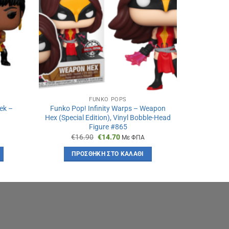
FUNKO POPS
rek –
Funko Pop! Infinity Warps – Weapon
Funko 
1
Hex (Special Edition), Vinyl Bobble-Head
Academia 
Figure #865
Original
Η
€
16.90
€
14.70
€
1
Με ΦΠΑ
α
price
τρέχουσα
was:
τιμή
ΠΡΟΣΘΉΚΗ ΣΤΟ ΚΑΛΆΘΙ
ΠΡ
€16.90.
είναι:
€14.70.