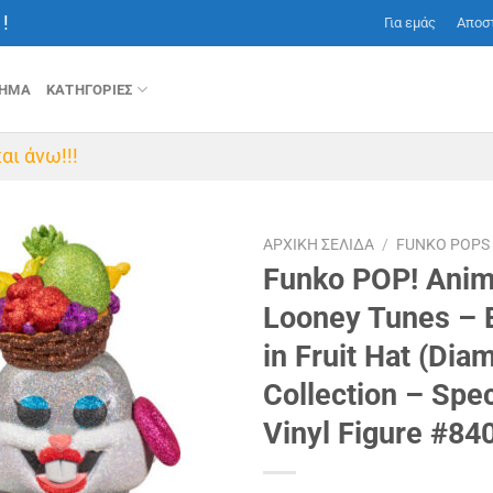
!
Για εμάς
Αποσ
ΤΗΜΑ
ΚΑΤΗΓΟΡΙΕΣ
αι άνω!!!
ΑΡΧΙΚΉ ΣΕΛΊΔΑ
/
FUNKO POPS
Funko POP! Anim
Looney Tunes – 
in Fruit Hat (Dia
Collection – Speci
Vinyl Figure #84