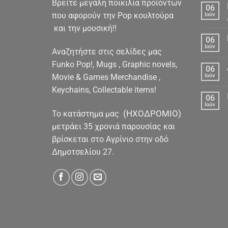
Βρείτε μεγάλη ποικιλία προϊόντων
06
που αφορούν την Pop κουλτούρα
Ιούν
και την μουσική!!
06
Ιούν
Αναζητήστε στις σελίδες μας
Funko Pop!, Mugs , Graphic novels,
06
Movie & Games Merchandise ,
Ιούν
Keychains, Collectable items!
06
Ιούν
(ΗΧΟΔΡΟΜΙΟ)
To κατάστημα μας
μετράει 35 χρονιά παρουσίας και
βρίσκεται στο Αγρίνιο στην οδό
Δημοτσελίου 27.