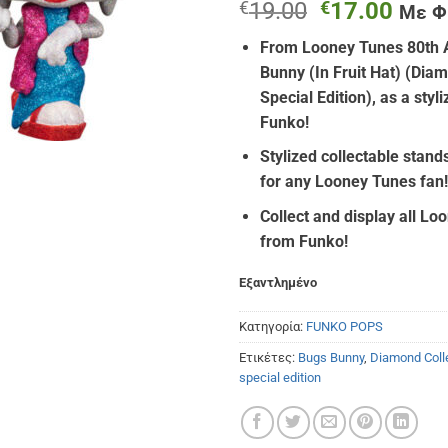
Original
Η
€
19.00
€
17.00
Με 
price
τρέχ
From Looney Tunes 80th A
was:
τιμή
Bunny (In Fruit Hat) (Diam
€19.00.
είναι
Special Edition), as a styl
€17.
Funko!
Stylized collectable stands
for any Looney Tunes fan!
Collect and display all Lo
from Funko!
Εξαντλημένο
Κατηγορία:
FUNKO POPS
Ετικέτες:
Bugs Bunny
,
Diamond Coll
special edition