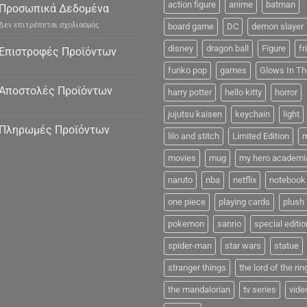
action figure
anime
batman
Προσωπικά Δεδομένα
στο
Δεν επιτρέπεται σχολιασμός
board game
DC
demon slayer
Προσωπικά
Δεδομένα
disney
dragon ball
Figure
fr
Επιστροφές Προϊόντων
funko pop
games
Glows In Th
Αποστολές Προϊόντων
harry potter
hello kitty
horror
jujutsu kaisen
keychain
light
Πληρωμές Προϊόντων
lilo and stitch
Limited Edition
m
movies
mug
my hero academi
naruto
nba
netflix
notebook
one piece
playing cards
plush
pokemon
sanrio
special editio
spider-man
star wars
statue
stranger things
the lord of the rin
the mandalorian
tv series
vide