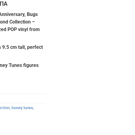
ΦΠΑ
ουσα
nniversary, Bugs
ond Collection –
:
ized POP vinyl from
00.
 9.5 cm tall, perfect
oney Tunes figures
ection
,
looney tunes
,