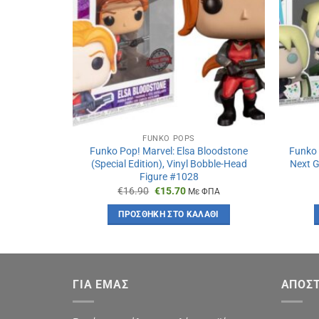
FUNKO POPS
Funko Pop! Marvel: Elsa Bloodstone
Funko 
(Special Edition), Vinyl Bobble-Head
Next G
Figure #1028
Original
Η
€
16.90
€
15.70
Με ΦΠΑ
price
τρέχουσα
was:
τιμή
ΠΡΟΣΘΉΚΗ ΣΤΟ ΚΑΛΆΘΙ
€16.90.
είναι:
€15.70.
ΓΙΑ ΕΜΑΣ
ΑΠΟΣΤ