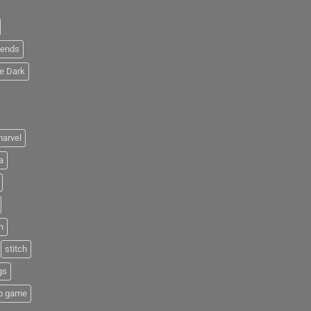
iends
e Dark
arvel
a
n
stitch
gs
o game