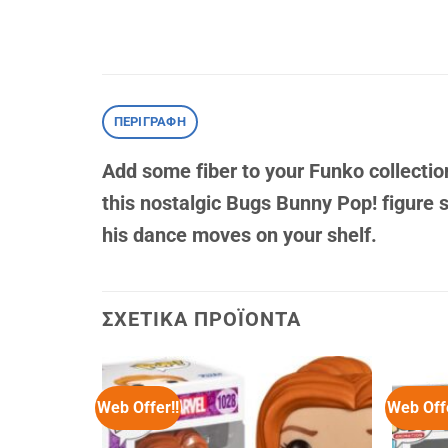
ΠΕΡΙΓΡΑΦΉ
Add some fiber to your Funko collectio
this nostalgic Bugs Bunny Pop! figure se
his dance moves on your shelf.
ΣΧΕΤΙΚΆ ΠΡΟΪΌΝΤΑ
Web Offer!!
Web Offe