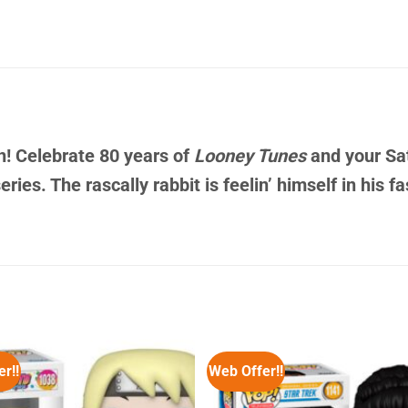
n! Celebrate 80 years of
Looney Tunes
and your Sa
ries. The rascally rabbit is feelin’ himself in his f
r!!
Web Offer!!