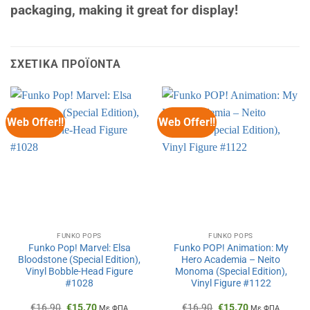
packaging, making it great for display!
ΣΧΕΤΙΚΆ ΠΡΟΪΌΝΤΑ
Web Offer!!
Web Offer!!
FUNKO POPS
FUNKO POPS
Funko Pop! Marvel: Elsa
Funko POP! Animation: My
Bloodstone (Special Edition),
Hero Academia – Neito
Vinyl Bobble-Head Figure
Monoma (Special Edition),
#1028
Vinyl Figure #1122
Original
Η
Original
Η
€
16.90
€
15.70
€
16.90
€
15.70
Με ΦΠΑ
Με ΦΠΑ