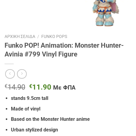
ΑΡΧΙΚΉ ΣΕΛΊΔΑ
/
FUNKO POPS
Funko POP! Animation: Monster Hunter-
Avinia #799 Vinyl Figure
Original
Η
€
14.90
€
11.90
Με ΦΠΑ
price
τρέχουσα
stands 9.5cm tall
was:
τιμή
€14.90.
είναι:
Made of vinyl
€11.90.
Based on the Monster Hunter anime
Urban stylized design