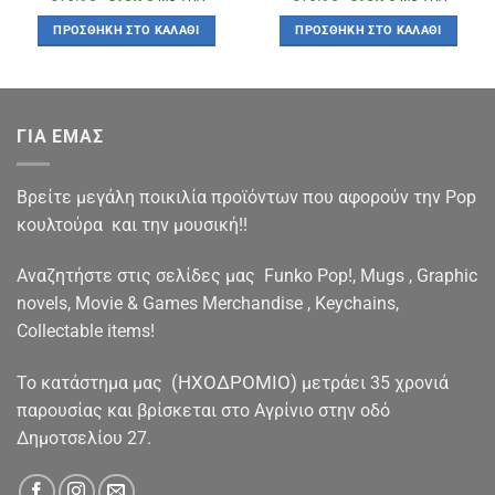
price
τρέχουσα
price
τρέχουσα
was:
τιμή
was:
τιμή
ΠΡΟΣΘΉΚΗ ΣΤΟ ΚΑΛΆΘΙ
ΠΡΟΣΘΉΚΗ ΣΤΟ ΚΑΛΆΘΙ
€16.90.
είναι:
€16.90.
είναι:
€15.70.
€15.70.
ΓΙΑ ΕΜΑΣ
Βρείτε μεγάλη ποικιλία προϊόντων που αφορούν την Pop
κουλτούρα και την μουσική!!
Αναζητήστε στις σελίδες μας Funko Pop!, Mugs , Graphic
novels, Movie & Games Merchandise , Keychains,
Collectable items!
(ΗΧΟΔΡΟΜΙΟ)
To κατάστημα μας
μετράει 35 χρονιά
παρουσίας και βρίσκεται στο Αγρίνιο στην οδό
Δημοτσελίου 27.