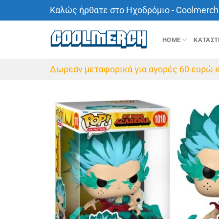
Μετάβαση
Καλώς ήρθατε στο Ηχοδρόμιο - Coolmerch 
στο
περιεχόμενο
HOME
ΚΑΤΑΣ
Δωρεάν μεταφορικά για αγορές 60 ευρώ κ