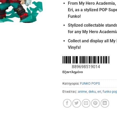
From My Hero Academia,
was:
τιμή
Eri, as a stylized POP Sup
€40.00.
είναι
Funko!
€35.
Stylized collectable stands
for any My Hero Academia
Collect and display all M
Vinyl’s!
889698519014
Εξαντλημένο
Κατηγορία:
FUNKO POPS
Ετικέτες:
anime
,
deku
,
eri
,
funko po