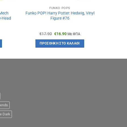
FUNKO POPS
 Mech
Funko POP! Harry Potter: Hedwig, Vinyl
Funko 
le-Head
Figure #76
Academia
Editi
Original
Η
€
17.90
€
16.90
€
1
Με ΦΠΑ
α
price
τρέχουσα
was:
τιμή
ΠΡΟΣΘΉΚΗ ΣΤΟ ΚΑΛΆΘΙ
ΠΡ
€17.90.
είναι:
€16.90.
iends
e Dark