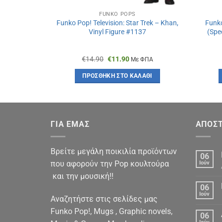
FUNKO POPS
Funko Pop! Television: Star Trek – Khan,
Funko
Vinyl Figure #1137
(Spec
Original
Η
€
14.90
€
11.90
Με ΦΠΑ
price
τρέχουσα
was:
τιμή
ΠΡΟΣΘΉΚΗ ΣΤΟ ΚΑΛΆΘΙ
€14.90.
είναι:
€11.90.
ΓΙΑ ΕΜΑΣ
ΑΠΟΣΤ
Βρείτε μεγάλη ποικιλία προϊόντων
06
που αφορούν την Pop κουλτούρα
Ιούν
και την μουσική!!
06
Ιούν
Αναζητήστε στις σελίδες μας
Funko Pop!, Mugs , Graphic novels,
06