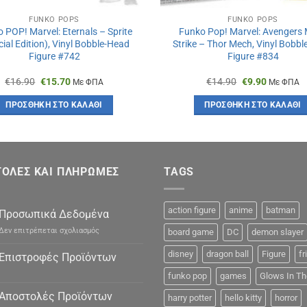
FUNKO POPS
FUNKO POPS
 POP! Marvel: Eternals – Sprite
Funko Pop! Marvel: Avengers
ial Edition), Vinyl Bobble-Head
Strike – Thor Mech, Vinyl Bobb
Figure #742
Figure #834
Original
Η
Original
Η
€
16.90
€
15.70
€
14.90
€
9.90
Με ΦΠΑ
Με ΦΠΑ
price
τρέχουσα
price
τρέχουσ
was:
τιμή
was:
τιμή
ΠΡΟΣΘΉΚΗ ΣΤΟ ΚΑΛΆΘΙ
ΠΡΟΣΘΉΚΗ ΣΤΟ ΚΑΛΆΘΙ
€16.90.
είναι:
€14.90.
είναι:
€15.70.
€9.90.
ΟΛΕΣ ΚΑΙ ΠΛΗΡΩΜΕΣ
TAGS
action figure
anime
batman
Προσωπικά Δεδομένα
στο
Δεν επιτρέπεται σχολιασμός
board game
DC
demon slayer
Προσωπικά
Δεδομένα
disney
dragon ball
Figure
fr
Επιστροφές Προϊόντων
funko pop
games
Glows In Th
Αποστολές Προϊόντων
harry potter
hello kitty
horror