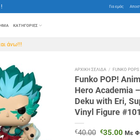
!
Για εμάς
Αποσ
ΤΗΜΑ
ΚΑΤΗΓΟΡΙΕΣ
αι άνω!!!
ΑΡΧΙΚΉ ΣΕΛΊΔΑ
/
FUNKO POPS
Funko POP! Anim
Hero Academia – 
Deku with Eri, S
Vinyl Figure #10
Original
Η
€
40.00
€
35.00
Με 
price
τρέχ