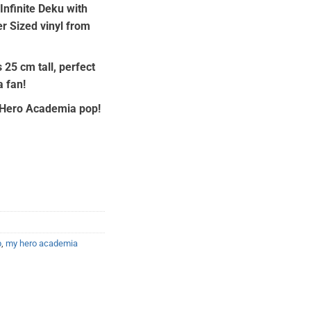
Infinite Deku with
er Sized vinyl from
:
00.
 25 cm tall, perfect
 fan!
y Hero Academia pop!
p
,
my hero academia