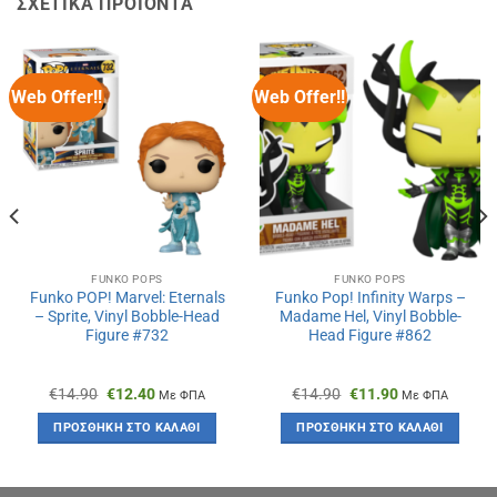
ΣΧΕΤΙΚΆ ΠΡΟΪΌΝΤΑ
Web Offer!!
Web Offer!!
FUNKO POPS
FUNKO POPS
Funko POP! Marvel: Eternals
Funko Pop! Infinity Warps –
– Sprite, Vinyl Bobble-Head
Madame Hel, Vinyl Bobble-
Figure #732
Head Figure #862
Original
Η
Original
Η
€
14.90
€
12.40
€
14.90
€
11.90
Με ΦΠΑ
Με ΦΠΑ
price
τρέχουσα
price
τρέχουσα
was:
τιμή
was:
τιμή
ΠΡΟΣΘΉΚΗ ΣΤΟ ΚΑΛΆΘΙ
ΠΡΟΣΘΉΚΗ ΣΤΟ ΚΑΛΆΘΙ
€14.90.
είναι:
€14.90.
είναι:
€12.40.
€11.90.