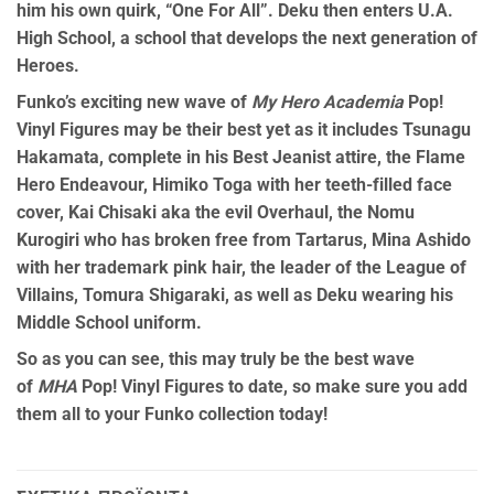
him his own quirk, “One For All”. Deku then enters U.A.
High School, a school that develops the next generation of
Heroes.
Funko’s exciting new wave of
My Hero Academia
Pop!
Vinyl Figures may be their best yet as it includes Tsunagu
Hakamata, complete in his Best Jeanist attire, the Flame
Hero Endeavour, Himiko Toga with her teeth-filled face
cover, Kai Chisaki aka the evil Overhaul, the Nomu
Kurogiri who has broken free from Tartarus, Mina Ashido
with her trademark pink hair, the leader of the League of
Villains, Tomura Shigaraki, as well as Deku wearing his
Middle School uniform.
So as you can see, this may truly be the best wave
of
MHA
Pop! Vinyl Figures to date, so make sure you add
them all to your Funko collection today!