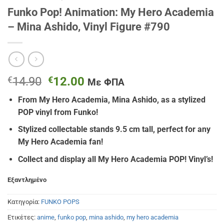
Funko Pop! Animation: My Hero Academia
– Mina Ashido, Vinyl Figure #790
Original
Η
€
14.90
€
12.00
Με ΦΠΑ
price
τρέχουσα
From My Hero Academia, Mina Ashido
, as a stylized
was:
τιμή
POP vinyl from Funko!
€14.90.
είναι:
€12.00.
Stylized collectable stands 9.5 cm tall, perfect for any
My Hero Academia fan!
Collect and display all My Hero Academia POP! Vinyl’s!
Εξαντλημένο
Κατηγορία:
FUNKO POPS
Ετικέτες:
anime
,
funko pop
,
mina ashido
,
my hero academia