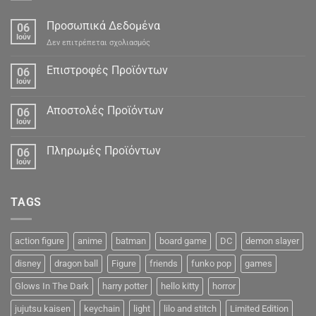
Προσωπικά Δεδομένα
06
Ιούν
στο
Δεν επιτρέπεται σχολιασμός
Προσωπικά
Δεδομένα
Επιστροφές Προϊόντων
06
Ιούν
Αποστολές Προϊόντων
06
Ιούν
Πληρωμές Προϊόντων
06
Ιούν
TAGS
action figure
anime
batman
board game
DC
demon slayer
disney
dragon ball
Figure
friends
funko pop
games
Glows In The Dark
harry potter
hello kitty
horror
jujutsu kaisen
keychain
light
lilo and stitch
Limited Edition