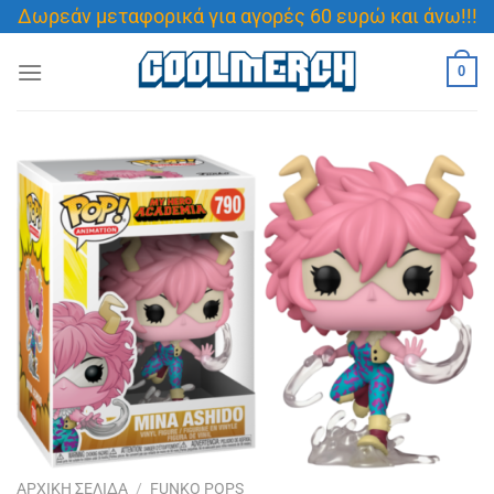
Μετάβαση
Δωρεάν μεταφορικά για αγορές 60 ευρώ και άνω!!!
στο
περιεχόμενο
0
ΑΡΧΙΚΉ ΣΕΛΊΔΑ
/
FUNKO POPS