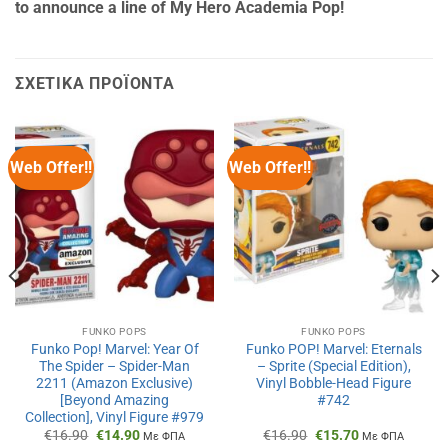
to announce a line of My Hero Academia Pop!
ΣΧΕΤΙΚΆ ΠΡΟΪΌΝΤΑ
Web Offer!!
Web Offer!!
FUNKO POPS
FUNKO POPS
Funko Pop! Marvel: Year Of
Funko POP! Marvel: Eternals
The Spider – Spider-Man
– Sprite (Special Edition),
2211 (Amazon Exclusive)
Vinyl Bobble-Head Figure
[Beyond Amazing
#742
Collection], Vinyl Figure #979
Original
Η
Original
Η
€
16.90
€
14.90
€
16.90
€
15.70
Με ΦΠΑ
Με ΦΠΑ
price
τρέχουσα
price
τρέχουσα