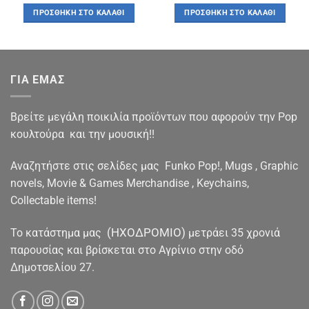
was:
τιμή
was:
τιμή
ΠΡΟΣΘΉΚΗ ΣΤΟ ΚΑΛΆΘΙ
ΠΡΟΣΘΉΚΗ ΣΤΟ ΚΑΛΆΘΙ
€16.90.
είναι:
€16.90.
είναι:
€14.90.
€15.70.
ΓΙΑ ΕΜΑΣ
Βρείτε μεγάλη ποικιλία προϊόντων που αφορούν την Pop
κουλτούρα και την μουσική!!
Αναζητήστε στις σελίδες μας Funko Pop!, Mugs , Graphic
novels, Movie & Games Merchandise , Keychains,
Collectable items!
(ΗΧΟΔΡΟΜΙΟ)
To κατάστημα μας
μετράει 35 χρονιά
παρουσίας και βρίσκεται στο Αγρίνιο στην οδό
Δημοτσελίου 27.