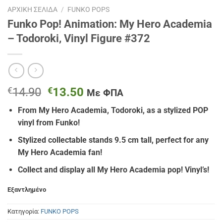
ΑΡΧΙΚΉ ΣΕΛΊΔΑ
/
FUNKO POPS
Funko Pop! Animation: My Hero Academia
– Todoroki, Vinyl Figure #372
Original
Η
€
14.90
€
13.50
Με ΦΠΑ
price
τρέχουσα
From My Hero Academia,
Todoroki
, as a stylized POP
was:
τιμή
vinyl from Funko!
€14.90.
είναι:
€13.50.
Stylized collectable stands 9.5 cm tall, perfect for any
My Hero Academia fan!
Collect and display all My Hero Academia pop! Vinyl’s!
Εξαντλημένο
Κατηγορία:
FUNKO POPS