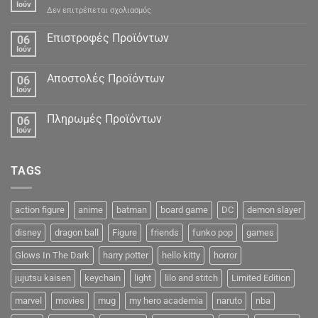
Ιούν
στο
Δεν επιτρέπεται σχολιασμός
Προσωπικά
Δεδομένα
Επιστροφές Προϊόντων
06
Ιούν
Αποστολές Προϊόντων
06
Ιούν
Πληρωμές Προϊόντων
06
Ιούν
TAGS
action figure
anime
batman
board game
DC
demon slayer
disney
dragon ball
Figure
friends
funko pop
games
Glows In The Dark
harry potter
hello kitty
horror
jujutsu kaisen
keychain
light
lilo and stitch
Limited Edition
marvel
movies
mug
my hero academia
naruto
nba