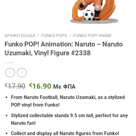
ΑΡΧΙΚΉ ΣΕΛΊΔΑ
/
FUNKO POPS
/
FUNKO POP! ANIME
Funko POP! Animation: Naruto – Naruto
Uzumaki, Vinyl Figure #2338
Original
Η
€
17.90
€
16.90
Με ΦΠΑ
price
τρέχουσα
From Naruto Football, Naruto Uzumaki, as a stylized
was:
τιμή
POP vinyl from Funko!
€17.90.
είναι:
€16.90.
Stylized collectable stands 9.5 cm tall, perfect for any
Naruto fan!
Collect and display all Naruto figures from Funko!