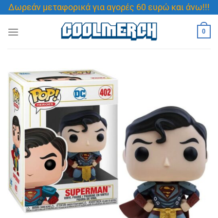
Μετάβαση
Δωρεάν μεταφορικά για αγορές 60 ευρώ και άνω!!!
στο
περιεχόμενο
0