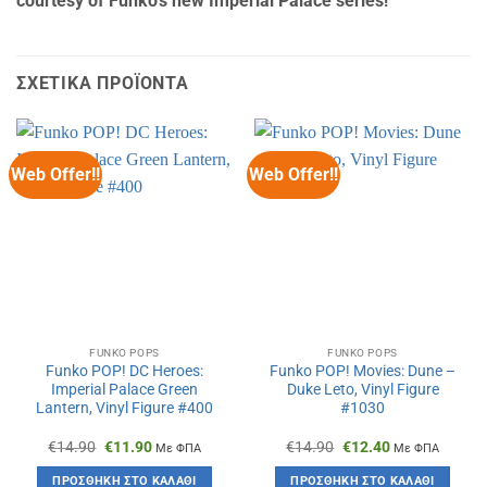
courtesy of Funko’s new Imperial Palace series!
ΣΧΕΤΙΚΆ ΠΡΟΪΌΝΤΑ
Web Offer!!
Web Offer!!
FUNKO POPS
FUNKO POPS
Funko POP! DC Heroes:
Funko POP! Movies: Dune –
Imperial Palace Green
Duke Leto, Vinyl Figure
Lantern, Vinyl Figure #400
#1030
Original
Η
Original
Η
€
14.90
€
11.90
€
14.90
€
12.40
Με ΦΠΑ
Με ΦΠΑ
price
τρέχουσα
price
τρέχουσα
was:
τιμή
was:
τιμή
ΠΡΟΣΘΉΚΗ ΣΤΟ ΚΑΛΆΘΙ
ΠΡΟΣΘΉΚΗ ΣΤΟ ΚΑΛΆΘΙ