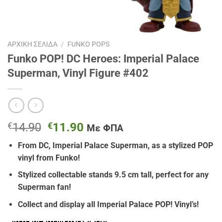
ΑΡΧΙΚΉ ΣΕΛΊΔΑ
/
FUNKO POPS
Funko POP! DC Heroes: Imperial Palace
Superman, Vinyl Figure #402
Original
Η
€
14.90
€
11.90
Με ΦΠΑ
price
τρέχουσα
From DC, Imperial Palace Superman, as a stylized POP
was:
τιμή
vinyl from Funko!
€14.90.
είναι:
€11.90.
Stylized collectable stands 9.5 cm tall, perfect for any
Superman fan!
Collect and display all Imperial Palace POP! Vinyl’s!