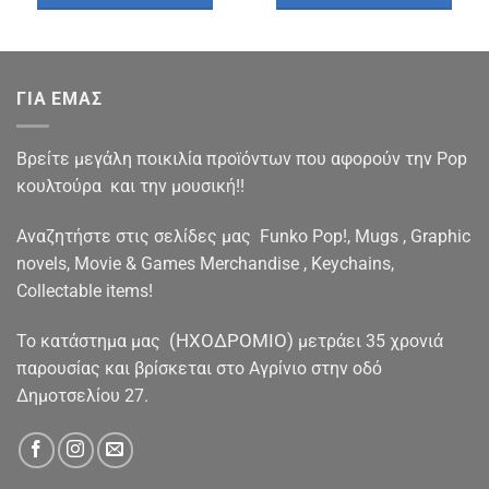
€14.90.
είναι:
€14.90.
είναι:
€11.90.
€12.40.
ΓΙΑ ΕΜΑΣ
Βρείτε μεγάλη ποικιλία προϊόντων που αφορούν την Pop
κουλτούρα και την μουσική!!
Αναζητήστε στις σελίδες μας Funko Pop!, Mugs , Graphic
novels, Movie & Games Merchandise , Keychains,
Collectable items!
(ΗΧΟΔΡΟΜΙΟ)
To κατάστημα μας
μετράει 35 χρονιά
παρουσίας και βρίσκεται στο Αγρίνιο στην οδό
Δημοτσελίου 27.