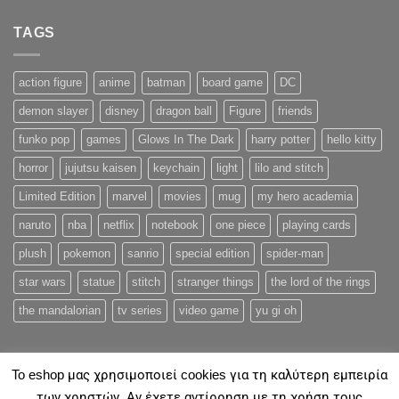
TAGS
action figure
anime
batman
board game
DC
demon slayer
disney
dragon ball
Figure
friends
funko pop
games
Glows In The Dark
harry potter
hello kitty
horror
jujutsu kaisen
keychain
light
lilo and stitch
Limited Edition
marvel
movies
mug
my hero academia
naruto
nba
netflix
notebook
one piece
playing cards
plush
pokemon
sanrio
special edition
spider-man
star wars
statue
stitch
stranger things
the lord of the rings
the mandalorian
tv series
video game
yu gi oh
To eshop μας χρησιμοποιεί cookies για τη καλύτερη εμπειρία
των χρηστών. Αν έχετε αντίρρηση με τη χρήση τους