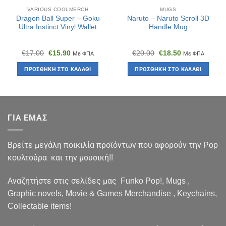
VARIOUS COOLMERCH
MUGS
Dragon Ball Super – Goku
Naruto – Naruto Scroll 3D
Ultra Instinct Vinyl Wallet
Handle Mug
Original
Η
Original
Η
€
17.00
€
15.90
€
20.00
€
18.50
Με ΦΠΑ
Με ΦΠΑ
price
τρέχουσα
price
τρέχουσα
was:
τιμή
was:
τιμή
ΠΡΟΣΘΉΚΗ ΣΤΟ ΚΑΛΆΘΙ
ΠΡΟΣΘΉΚΗ ΣΤΟ ΚΑΛΆΘΙ
€17.00.
είναι:
€20.00.
είναι:
€15.90.
€18.50.
ΓΙΑ ΕΜΑΣ
Βρείτε μεγάλη ποικιλία προϊόντων που αφορούν την Pop
κουλτούρα και την μουσική!!
Αναζητήστε στις σελίδες μας Funko Pop!, Mugs ,
Graphic novels, Movie & Games Merchandise , Keychains,
Collectable items!