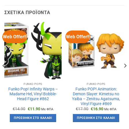
ΣΧΕΤΙΚΆ ΠΡΟΪΌΝΤΑ
Web Offer!!
Web Offer!!
FUNKO POPS
FUNKO POPS
Funko Pop! Infinity Warps –
Funko POP! Animation:
Madame Hel, Vinyl Bobble-
Demon Slayer: Kimetsu no
Head Figure #862
Yaiba – Zenitsu Agatsuma,
Vinyl Figure #869
Original
Η
Original
Η
€
14.90
€
11.90
€
17.90
€
16.90
Με ΦΠΑ
Με ΦΠΑ
price
τρέχουσα
price
τρέχουσα
was:
τιμή
was:
τιμή
ΠΡΟΣΘΉΚΗ ΣΤΟ ΚΑΛΆΘΙ
ΠΡΟΣΘΉΚΗ ΣΤΟ ΚΑΛΆΘΙ
€14.90.
είναι:
€17.90.
είναι:
€11.90.
€16.90.