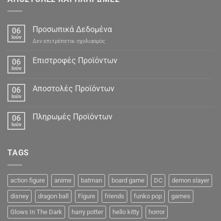
Προσωπικά Δεδομένα
06
Ιούν
στο
Δεν επιτρέπεται σχολιασμός
Προσωπικά
Δεδομένα
Επιστροφές Προϊόντων
06
Ιούν
Αποστολές Προϊόντων
06
Ιούν
Πληρωμές Προϊόντων
06
Ιούν
TAGS
action figure
anime
batman
board game
DC
demon slayer
disney
dragon ball
Figure
friends
funko pop
games
Glows In The Dark
harry potter
hello kitty
horror