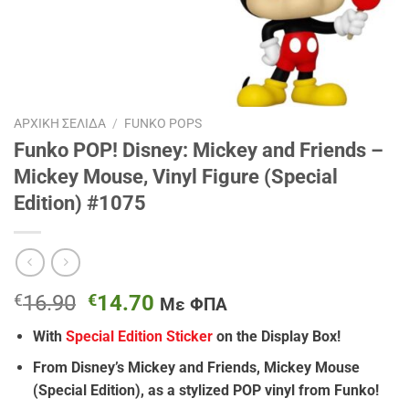
ΑΡΧΙΚΉ ΣΕΛΊΔΑ
/
FUNKO POPS
Funko POP! Disney: Mickey and Friends –
Mickey Mouse, Vinyl Figure (Special
Edition) #1075
Original
Η
€
16.90
€
14.70
Με ΦΠΑ
price
τρέχουσα
With
Special Edition Sticker
on the Display Box!
was:
τιμή
€16.90.
είναι:
From Disney’s Mickey and Friends, Mickey Mouse
€14.70.
(Special Edition), as a stylized POP vinyl from Funko!