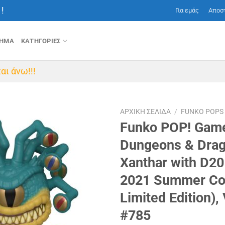
!
Για εμάς
Αποσ
ΤΗΜΑ
ΚΑΤΗΓΟΡΙΕΣ
αι άνω!!!
ΑΡΧΙΚΉ ΣΕΛΊΔΑ
/
FUNKO POPS
Funko POP! Gam
Dungeons & Dra
Xanthar with D20
2021 Summer Co
Limited Edition),
#785