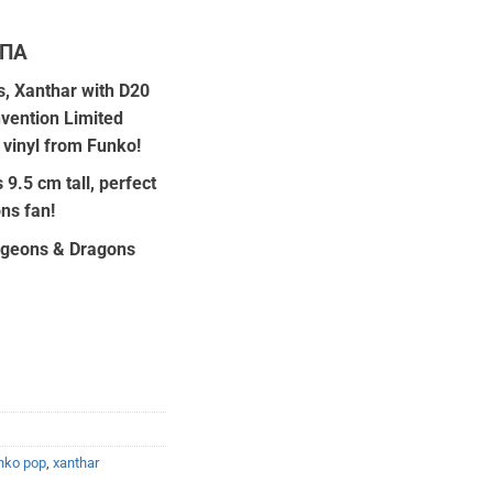
ΦΠΑ
ουσα
s
,
Xanthar with D20
ention Limited
:
P vinyl from Funko!
50.
 9.5 cm tall, perfect
ns fan!
ungeons & Dragons
nko pop
,
xanthar