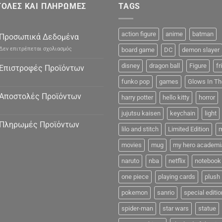
ΟΛΕΣ ΚΑΙ ΠΛΗΡΩΜΕΣ
TAGS
action figure
anime
batman
Προσωπικά Δεδομένα
στο
Δεν επιτρέπεται σχολιασμός
board game
DC
demon slayer
Προσωπικά
Δεδομένα
disney
dragon ball
Figure
fr
Επιστροφές Προϊόντων
funko pop
games
Glows In Th
Αποστολές Προϊόντων
harry potter
hello kitty
horror
jujutsu kaisen
keychain
light
Πληρωμές Προϊόντων
lilo and stitch
Limited Edition
m
movies
mug
my hero academi
naruto
nba
netflix
notebook
one piece
playing cards
plush
pokemon
sanrio
special editio
spider-man
star wars
statue