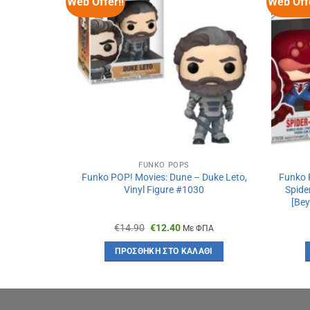
Web Offer!!
Web Offe
FUNKO POPS
s – Weapon
Funko POP! Movies: Dune – Duke Leto,
Funko P
 Bobble-Head
Vinyl Figure #1030
Spide
[Bey
Original
Η
€
14.90
€
12.40
ΦΠΑ
Με ΦΠΑ
χουσα
price
τρέχουσα
was:
τιμή
ΆΘΙ
ΠΡΟΣΘΉΚΗ ΣΤΟ ΚΑΛΆΘΙ
:
€14.90.
είναι:
70.
€12.40.