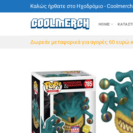
Μετάβαση
Καλώς ήρθατε στο Ηχοδρόμιο - Coolmerch 
στο
περιεχόμενο
HOME
ΚΑΤΑΣ
Δωρεάν μεταφορικά για αγορές 60 ευρώ κ