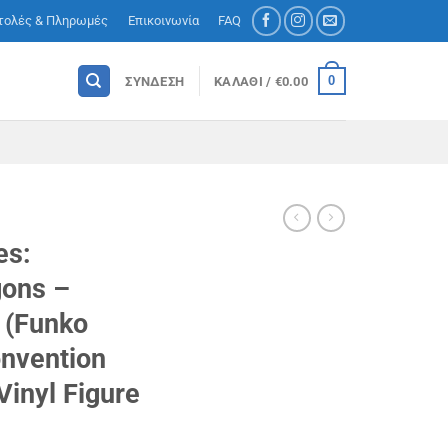
τολές & Πληρωμές
Επικοινωνία
FAQ
0
ΣΎΝΔΕΣΗ
ΚΑΛΆΘΙ /
€
0.00
es:
gons –
 (Funko
nvention
 Vinyl Figure