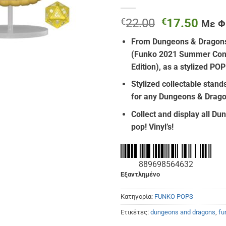
Original
Η
€
22.00
€
17.50
Με 
price
τρέχ
From
Dungeons & Dragon
was:
τιμή
(Funko 2021 Summer Conv
€22.00.
είναι
Edition), as a stylized PO
€17.
Stylized collectable stands
for any Dungeons & Drago
Collect and display all D
pop! Vinyl’s!
889698564632
Εξαντλημένο
Κατηγορία:
FUNKO POPS
Ετικέτες:
dungeons and dragons
,
fu