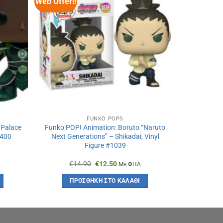
Web Offer!!
FUNKO POPS
 Palace
Funko POP! Animation: Boruto “Naruto
#400
Next Generations” – Shikadai, Vinyl
Figure #1039
Original
Η
€
14.90
€
12.50
Με ΦΠΑ
α
price
τρέχουσα
was:
τιμή
ΠΡΟΣΘΉΚΗ ΣΤΟ ΚΑΛΆΘΙ
€14.90.
είναι:
€12.50.