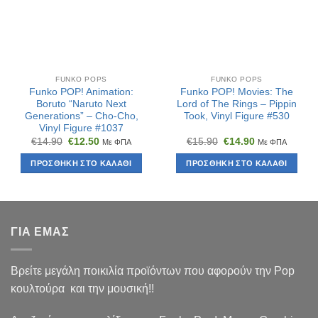
FUNKO POPS
FUNKO POPS
Funko POP! Animation:
Funko POP! Movies: The
Boruto “Naruto Next
Lord of The Rings – Pippin
Generations” – Cho-Cho,
Took, Vinyl Figure #530
Vinyl Figure #1037
Original
Η
Original
Η
€
14.90
€
12.50
€
15.90
€
14.90
Με ΦΠΑ
Με ΦΠΑ
price
τρέχουσα
price
τρέχουσα
was:
τιμή
was:
τιμή
ΠΡΟΣΘΉΚΗ ΣΤΟ ΚΑΛΆΘΙ
ΠΡΟΣΘΉΚΗ ΣΤΟ ΚΑΛΆΘΙ
€14.90.
είναι:
€15.90.
είναι:
€12.50.
€14.90.
ΓΙΑ ΕΜΑΣ
Βρείτε μεγάλη ποικιλία προϊόντων που αφορούν την Pop
κουλτούρα και την μουσική!!