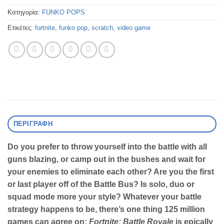
Κατηγορία:
FUNKO POPS
Ετικέτες:
fortnite
,
funko pop
,
scratch
,
video game
ΠΕΡΙΓΡΑΦΉ
Do you prefer to throw yourself into the battle with all
guns blazing, or camp out in the bushes and wait for
your enemies to eliminate each other? Are you the first
or last player off of the Battle Bus? Is solo, duo or
squad mode more your style? Whatever your battle
strategy happens to be, there’s one thing 125 million
games can agree on:
Fortnite: Battle Royale
is epically