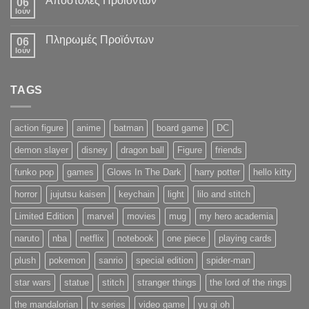
Αποστολές Προϊόντων
06
Ιούν
Πληρωμές Προϊόντων
06
Ιούν
TAGS
action figure
anime
batman
board game
DC
demon slayer
disney
dragon ball
Figure
friends
funko pop
games
Glows In The Dark
harry potter
hello kitty
horror
jujutsu kaisen
keychain
light
lilo and stitch
Limited Edition
marvel
movies
mug
my hero academia
naruto
nba
netflix
notebook
one piece
playing cards
plush
pokemon
sanrio
special edition
spider-man
star wars
statue
stitch
stranger things
the lord of the rings
the mandalorian
tv series
video game
yu gi oh