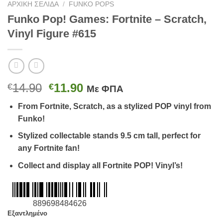
ΑΡΧΙΚΉ ΣΕΛΊΔΑ
/
FUNKO POPS
Funko Pop! Games: Fortnite – Scratch,
Vinyl Figure #615
Original
Η
14.90
11.90
€
€
Με ΦΠΑ
price
τρέχουσα
From Fortnite, Scratch,
as a stylized POP vinyl from
was:
τιμή
Funko!
€14.90.
είναι:
€11.90.
Stylized collectable stands 9.5 cm tall, perfect for
any Fortnite fan!
Collect and display all Fortnite POP! Vinyl’s!
889698484626
Εξαντλημένο