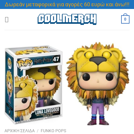
Μετάβαση
Δωρεάν μεταφορικά για αγορές 60 ευρώ και άνω!!!
στο
περιεχόμενο
0
ΑΡΧΙΚΉ ΣΕΛΊΔΑ
/
FUNKO POPS