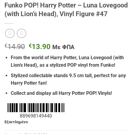
Funko POP! Harry Potter – Luna Lovegood
(with Lion’s Head), Vinyl Figure #47
Original
Η
€
14.90
€
13.90
Με ΦΠΑ
price
τρέχουσα
From the world of Harry Potter, Luna Lovegood (with
was:
τιμή
Lion’s Head), as a stylized POP vinyl from Funko!
€14.90.
είναι:
€13.90.
Stylized collectable stands 9.5 cm tall, perfect for any
Harry Potter fan!
Collect and display all Harry Potter POP! Vinyls!
889698149440
Εξαντλημένο