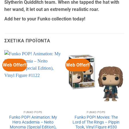
Slytherin Quidditch team. When she tapped the hat with
her wand, it let out an extremely realistic roar.
Add her to your Funko collection today!
ΣΧΕΤΙΚΆ ΠΡΟΪΌΝΤΑ
Web Offer!!
Web Offer!!
FUNKO POPS
FUNKO POPS
Funko POP! Animation: My
Funko POP! Movies: The
Hero Academia – Neito
Lord of The Rings – Pippin
Monoma (Special Edition),
Took, Vinyl Figure #530