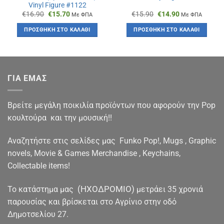
Vinyl Figure #1122
Original
Η
Original
Η
€
16.90
€
15.70
€
15.90
€
14.90
Με ΦΠΑ
Με ΦΠΑ
price
τρέχουσα
price
τρέχουσα
was:
τιμή
was:
τιμή
ΠΡΟΣΘΉΚΗ ΣΤΟ ΚΑΛΆΘΙ
ΠΡΟΣΘΉΚΗ ΣΤΟ ΚΑΛΆΘΙ
€16.90.
είναι:
€15.90.
είναι:
€15.70.
€14.90.
ΓΙΑ ΕΜΑΣ
Βρείτε μεγάλη ποικιλία προϊόντων που αφορούν την Pop
κουλτούρα και την μουσική!!
Αναζητήστε στις σελίδες μας Funko Pop!, Mugs , Graphic
novels, Movie & Games Merchandise , Keychains,
Collectable items!
(ΗΧΟΔΡΟΜΙΟ)
To κατάστημα μας
μετράει 35 χρονιά
παρουσίας και βρίσκεται στο Αγρίνιο στην οδό
Δημοτσελίου 27.