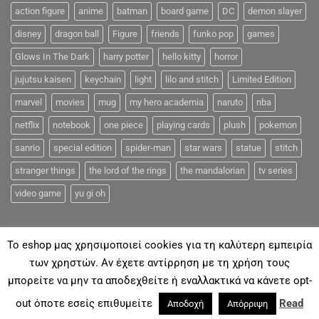
action figure
anime
batman
board game
DC
demon slayer
disney
dragon ball
Figure
friends
funko pop
games
Glows In The Dark
harry potter
hello kitty
horror
jujutsu kaisen
keychain
light
lilo and stitch
Limited Edition
marvel
movies
mug
my hero academia
naruto
nba
netflix
notebook
one piece
playing cards
plush
pokemon
sanrio
special edition
spider-man
star wars
statue
stitch
stranger things
the lord of the rings
the mandalorian
tv series
video game
yu gi oh
To eshop μας χρησιμοποιεί cookies για τη καλύτερη εμπειρία
των χρηστών. Αν έχετε αντίρρηση με τη χρήση τους
μπορείτε να μην τα αποδεχθείτε ή εναλλακτικά να κάνετε opt-
ΓΙΑ ΕΜΆΣ
ΑΠΟΣΤΟΛΈΣ & ΠΛΗΡΩΜΈΣ
ΕΠΙΚΟΙΝΩΝΊΑ
FAQ
out όποτε εσείς επιθυμείτε
Read
Αποδοχή
Απόρριψη
Με την επιφύλαξη παντός νομίμου Δικαιώματος 2018©