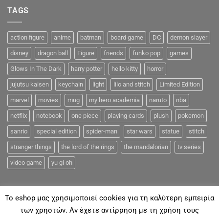
TAGS
action figure
anime
batman
board game
DC
demon slayer
disney
dragon ball
Figure
friends
funko pop
games
Glows In The Dark
harry potter
hello kitty
horror
jujutsu kaisen
keychain
light
lilo and stitch
Limited Edition
marvel
movies
mug
my hero academia
naruto
nba
netflix
notebook
one piece
playing cards
plush
pokemon
sanrio
special edition
spider-man
star wars
statue
stitch
stranger things
the lord of the rings
the mandalorian
tv series
video game
yu gi oh
To eshop μας χρησιμοποιεί cookies για τη καλύτερη εμπειρία
των χρηστών. Αν έχετε αντίρρηση με τη χρήση τους