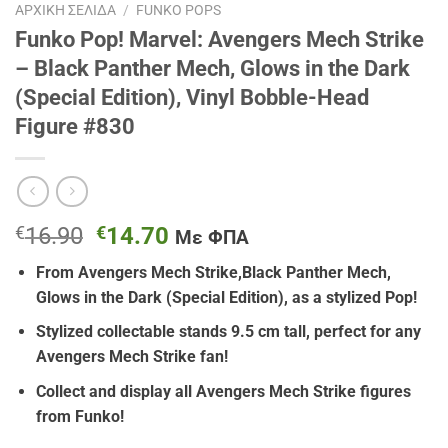
ΑΡΧΙΚΉ ΣΕΛΊΔΑ
/
FUNKO POPS
Funko Pop! Marvel: Avengers Mech Strike
– Black Panther Mech, Glows in the Dark
(Special Edition), Vinyl Bobble-Head
Figure #830
Original
Η
€
16.90
€
14.70
Με ΦΠΑ
price
τρέχουσα
From Avengers Mech Strike,Black Panther Mech,
was:
τιμή
Glows in the Dark (Special Edition), as a stylized Pop!
€16.90.
είναι:
€14.70.
Stylized collectable stands 9.5 cm tall, perfect for any
Avengers Mech Strike fan!
Collect and display all Avengers Mech Strike figures
from Funko!