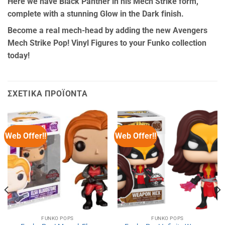
Here we have Black Panther in his Mech Strike form,
complete with a stunning Glow in the Dark finish.
Become a real mech-head by adding the new Avengers
Mech Strike Pop! Vinyl Figures to your Funko collection
today!
ΣΧΕΤΙΚΆ ΠΡΟΪΌΝΤΑ
Web Offer!!
Web Offer!!
FUNKO POPS
FUNKO POPS