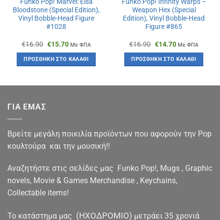
Funko Pop! Marvel: Elsa
Funko Pop! Infinity Warps –
Bloodstone (Special Edition),
Weapon Hex (Special
Vinyl Bobble-Head Figure
Edition), Vinyl Bobble-Head
#1028
Figure #865
Original
Η
Original
Η
€
16.90
€
15.70
€
16.90
€
14.70
Με ΦΠΑ
Με ΦΠΑ
price
τρέχουσα
price
τρέχουσα
was:
τιμή
was:
τιμή
ΠΡΟΣΘΉΚΗ ΣΤΟ ΚΑΛΆΘΙ
ΠΡΟΣΘΉΚΗ ΣΤΟ ΚΑΛΆΘΙ
€16.90.
είναι:
€16.90.
είναι:
€15.70.
€14.70.
ΓΙΑ ΕΜΑΣ
Βρείτε μεγάλη ποικιλία προϊόντων που αφορούν την Pop
κουλτούρα και την μουσική!!
Αναζητήστε στις σελίδες μας Funko Pop!, Mugs , Graphic
novels, Movie & Games Merchandise , Keychains,
Collectable items!
(ΗΧΟΔΡΟΜΙΟ)
To κατάστημα μας
μετράει 35 χρονιά