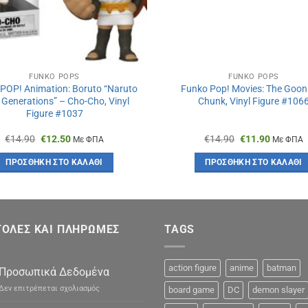
FUNKO POPS
FUNKO POPS
POP! Animation: Boruto “Naruto
Funko Pop! Movies: The Goon
 Generations” – Cho-Cho, Vinyl
Chunk, Vinyl Figure #106
Figure #1037
Original
Η
Original
Η
€
14.90
€
12.50
€
14.90
€
11.90
Με ΦΠΑ
Με ΦΠΑ
price
τρέχουσα
price
τρέχουσ
was:
τιμή
was:
τιμή
ΠΡΟΣΘΉΚΗ ΣΤΟ ΚΑΛΆΘΙ
ΠΡΟΣΘΉΚΗ ΣΤΟ ΚΑΛΆΘΙ
€14.90.
είναι:
€14.90.
είναι:
€12.50.
€11.90.
ΟΛΕΣ ΚΑΙ ΠΛΗΡΩΜΕΣ
TAGS
action figure
anime
batman
Προσωπικά Δεδομένα
στο
Δεν επιτρέπεται σχολιασμός
board game
DC
demon slayer
Προσωπικά