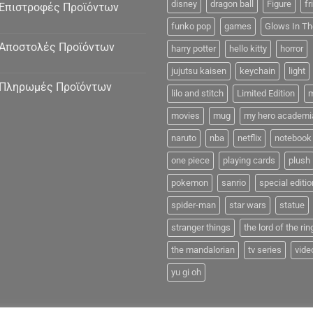
Δεδομένα
disney
dragon ball
Figure
fr
Επιστροφές Προϊόντων
funko pop
games
Glows In Th
Αποστολές Προϊόντων
harry potter
hello kitty
horror
jujutsu kaisen
keychain
light
Πληρωμές Προϊόντων
lilo and stitch
Limited Edition
m
movies
mug
my hero academi
naruto
nba
netflix
notebook
one piece
playing cards
plush
pokemon
sanrio
special editio
spider-man
star wars
statue
stranger things
the lord of the rin
the mandalorian
tv series
vide
yu gi oh