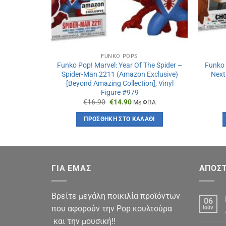
FUNKO POPS
Funko Pop! Marvel: Year Of The Spider –
Funko 
Spider-Man 2211 (Amazon Exclusive)
Next
[Beyond Amazing Collection], Vinyl
Figure #979
Original
Η
€
16.90
€
14.90
Με ΦΠΑ
price
τρέχουσα
was:
τιμή
ΠΡΟΣΘΉΚΗ ΣΤΟ ΚΑΛΆΘΙ
€16.90.
είναι:
€14.90.
ΓΙΑ ΕΜΑΣ
ΑΠΟΣΤ
Βρείτε μεγάλη ποικιλία προϊόντων
06
που αφορούν την Pop κουλτούρα
Ιούν
και την μουσική!!