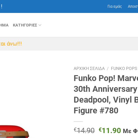
!
Για εμάς
Αποσ
ΤΗΜΑ
ΚΑΤΗΓΟΡΙΕΣ
αι άνω!!!
ΑΡΧΙΚΉ ΣΕΛΊΔΑ
/
FUNKO POPS
Funko Pop! Marv
30th Anniversar
Deadpool, Vinyl
Figure #780
Original
Η
€
14.90
€
11.90
Με 
price
τρέχ