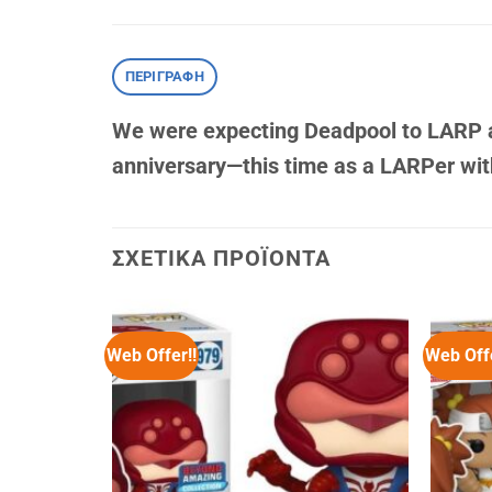
ΠΕΡΙΓΡΑΦΉ
We were expecting Deadpool to LARP as
anniversary—this time as a LARPer wi
ΣΧΕΤΙΚΆ ΠΡΟΪΌΝΤΑ
Web Offer!!
Web Offe