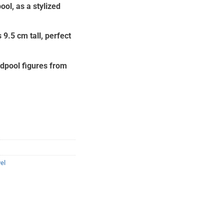
ol, as a stylized
:
90.
 9.5 cm tall, perfect
adpool figures from
el