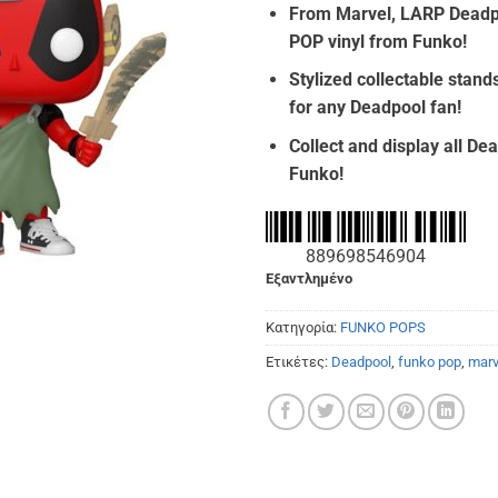
From Marvel, LARP Deadpo
was:
τιμή
POP vinyl from Funko!
€14.90.
είναι
€11.
Stylized collectable stands
for any Deadpool fan!
Collect and display all De
Funko!
889698546904
Εξαντλημένο
Κατηγορία:
FUNKO POPS
Ετικέτες:
Deadpool
,
funko pop
,
marv