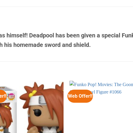
 himself! Deadpool has been given a special Fun
th his homemade sword and shield.
r!!
Web Offer!!