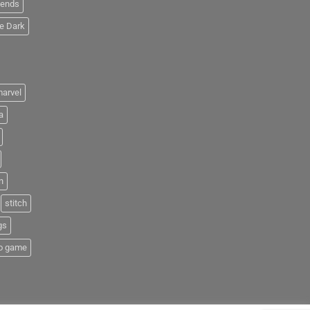
iends
e Dark
arvel
a
n
stitch
gs
o game