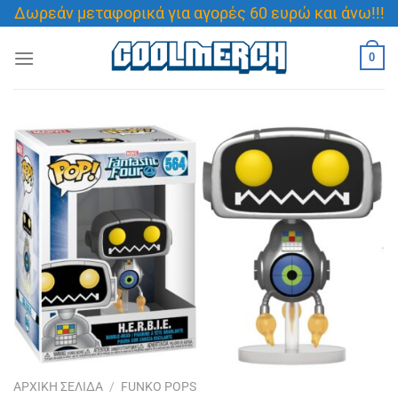
Μετάβαση
Δωρεάν μεταφορικά για αγορές 60 ευρώ και άνω!!!
στο
περιεχόμενο
0
ΑΡΧΙΚΉ ΣΕΛΊΔΑ
/
FUNKO POPS