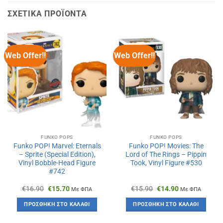
ΣΧΕΤΙΚΆ ΠΡΟΪΌΝΤΑ
Web Offer!!
Web Offer!!
FUNKO POPS
FUNKO POPS
Funko POP! Marvel: Eternals
Funko POP! Movies: The
– Sprite (Special Edition),
Lord of The Rings – Pippin
Vinyl Bobble-Head Figure
Took, Vinyl Figure #530
#742
Original
Η
Original
Η
€
16.90
€
15.70
€
15.90
€
14.90
Με ΦΠΑ
Με ΦΠΑ
price
τρέχουσα
price
τρέχουσα
was:
τιμή
was:
τιμή
ΠΡΟΣΘΉΚΗ ΣΤΟ ΚΑΛΆΘΙ
ΠΡΟΣΘΉΚΗ ΣΤΟ ΚΑΛΆΘΙ
€16.90.
είναι:
€15.90.
είναι:
€15.70.
€14.90.