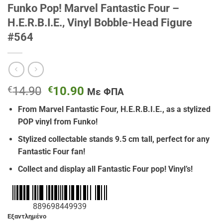
Funko Pop! Marvel Fantastic Four –
H.E.R.B.I.E., Vinyl Bobble-Head Figure
#564
Original
Η
€
14.90
€
10.90
Με ΦΠΑ
price
τρέχουσα
From
Marvel Fantastic Four
,
H.E.R.B.I.E.
, as a stylized
was:
τιμή
POP vinyl from Funko!
€14.90.
είναι:
€10.90.
Stylized collectable stands 9.5 cm tall, perfect for any
Fantastic Four fan!
Collect and display all Fantastic Four pop! Vinyl’s!
889698449939
Εξαντλημένο