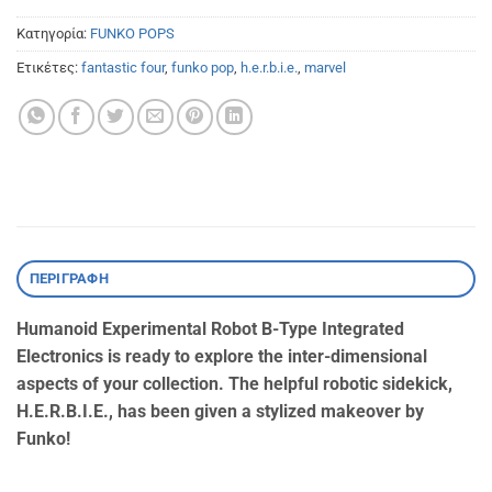
Κατηγορία:
FUNKO POPS
Ετικέτες:
fantastic four
,
funko pop
,
h.e.r.b.i.e.
,
marvel
ΠΕΡΙΓΡΑΦΉ
Humanoid Experimental Robot B-Type Integrated
Electronics is ready to explore the inter-dimensional
aspects of your collection. The helpful robotic sidekick,
H.E.R.B.I.E., has been given a stylized makeover by
Funko!