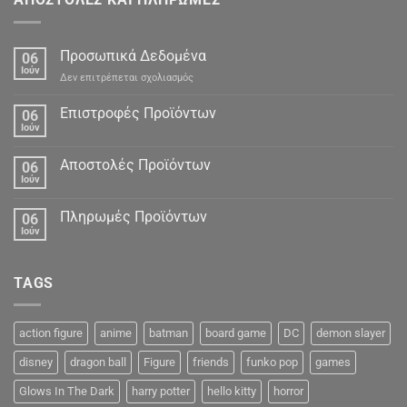
Προσωπικά Δεδομένα
06
Ιούν
στο
Δεν επιτρέπεται σχολιασμός
Προσωπικά
Δεδομένα
Επιστροφές Προϊόντων
06
Ιούν
Αποστολές Προϊόντων
06
Ιούν
Πληρωμές Προϊόντων
06
Ιούν
TAGS
action figure
anime
batman
board game
DC
demon slayer
disney
dragon ball
Figure
friends
funko pop
games
Glows In The Dark
harry potter
hello kitty
horror