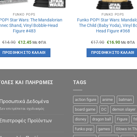
FUNKO POPS
FUNKO POPS
POP! Star Wars: The Mandalorian
Funko POP! Star Wars: Mandalo
nnec Shand, Vinyl Bobble-Head
The Child (Baby Yoda), Vinyl B
Figure #483
Head Figure #368
Original
Η
Original
Η
€
14.90
€
12.45
€
17.90
€
16.90
Με ΦΠΑ
Με ΦΠΑ
price
τρέχουσα
price
τρέχουσ
was:
τιμή
was:
τιμή
ΠΡΟΣΘΉΚΗ ΣΤΟ ΚΑΛΆΘΙ
ΠΡΟΣΘΉΚΗ ΣΤΟ ΚΑΛΆΘΙ
€14.90.
είναι:
€17.90.
είναι:
€12.45.
€16.90.
ΟΛΕΣ ΚΑΙ ΠΛΗΡΩΜΕΣ
TAGS
action figure
anime
batman
Προσωπικά Δεδομένα
στο
Δεν επιτρέπεται σχολιασμός
board game
DC
demon slayer
Προσωπικά
Δεδομένα
disney
dragon ball
Figure
fr
Επιστροφές Προϊόντων
funko pop
games
Glows In Th