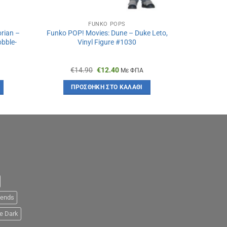
FUNKO POPS
rian –
Funko POP! Movies: Dune – Duke Leto,
obble-
Vinyl Figure #1030
Original
Η
€
14.90
€
12.40
Με ΦΠΑ
α
price
τρέχουσα
was:
τιμή
ΠΡΟΣΘΉΚΗ ΣΤΟ ΚΑΛΆΘΙ
€14.90.
είναι:
€12.40.
iends
e Dark