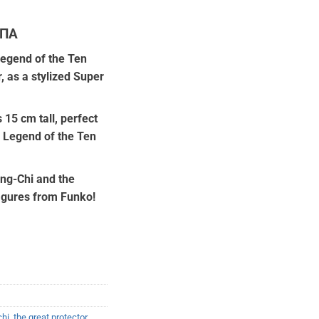
ΦΠΑ
ουσα
egend of the Ten
, as a stylized Super
:
90.
 15 cm tall, perfect
 Legend of the Ten
ang-Chi and the
igures from Funko!
chi
,
the great protector