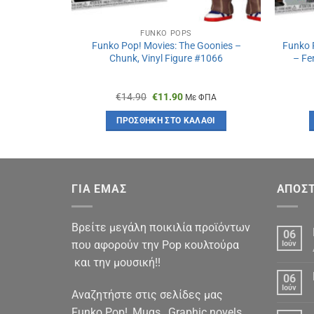
FUNKO POPS
The Spider –
Funko Pop! Movies: The Goonies –
Funko 
Exclusive)
Chunk, Vinyl Figure #1066
– Fe
n], Vinyl
Original
Η
€
14.90
€
11.90
ΦΠΑ
Με ΦΠΑ
χουσα
price
τρέχουσα
was:
τιμή
ΆΘΙ
ΠΡΟΣΘΉΚΗ ΣΤΟ ΚΑΛΆΘΙ
:
€14.90.
είναι:
90.
€11.90.
ΓΙΑ ΕΜΑΣ
ΑΠΟΣΤ
Βρείτε μεγάλη ποικιλία προϊόντων
06
που αφορούν την Pop κουλτούρα
Ιούν
και την μουσική!!
06
Ιούν
Αναζητήστε στις σελίδες μας
Funko Pop!, Mugs , Graphic novels,