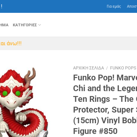
!
Για εμάς
Αποσ
ΤΗΜΑ
ΚΑΤΗΓΟΡΙΕΣ
αι άνω!!!
ΑΡΧΙΚΉ ΣΕΛΊΔΑ
/
FUNKO POPS
Funko Pop! Marv
Chi and the Lege
Ten Rings – The 
Protector, Super
(15cm) Vinyl Bo
Figure #850