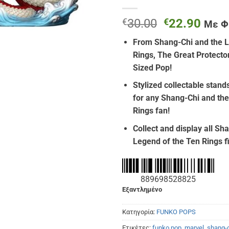
Original
Η
€
30.00
€
22.90
Με 
price
τρέχ
From Shang-Chi and the L
was:
τιμή
Rings, The Great Protector
€30.00.
είναι
Sized Pop!
€22.
Stylized collectable stands
for any Shang-Chi and the
Rings fan!
Collect and display all Sh
Legend of the Ten Rings f
889698528825
Εξαντλημένο
Κατηγορία:
FUNKO POPS
Ετικέτες:
funko pop
,
marvel
,
shang-