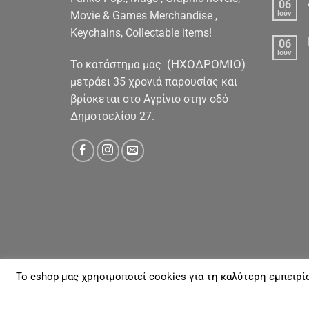
06
Movie & Games Merchandise ,
Ιούν
Keychains, Collectable items!
06
Ιούν
(ΗΧΟΔΡΟΜΙΟ)
To κατάστημα μας
μετράει 35 χρονιά παρουσίας και
βρίσκεται στο Αγρίνιο στην οδό
Δημοτσελίου 27.
To eshop μας χρησιμοποιεί cookies για τη καλύτερη εμπειρί
ΓΙΑ ΕΜΆΣ
ΑΠΟΣΤΟΛΈΣ & ΠΛΗΡΩΜΈΣ
ΕΠΙΚΟΙΝΩΝΊΑ
Με την επιφύλαξη παντός νομίμου Δικαιώματος 20