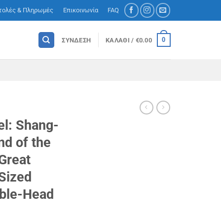
τολές & Πληρωμές
Επικοινωνία
FAQ
0
ΣΎΝΔΕΣΗ
ΚΑΛΆΘΙ /
€
0.00
el: Shang-
nd of the
Great
 Sized
bble-Head