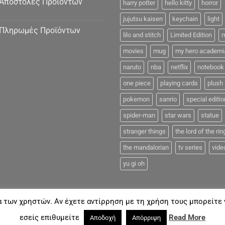
Αποστολές Προϊόντων
harry potter
hello kitty
horror
jujutsu kaisen
keychain
light
Πληρωμές Προϊόντων
lilo and stitch
Limited Edition
m
movies
mug
my hero academi
naruto
nba
netflix
notebook
one piece
playing cards
plush
pokemon
sanrio
special editio
spider-man
star wars
statue
stranger things
the lord of the rin
the mandalorian
tv series
vide
yu gi oh
α των χρηστών. Αν έχετε αντίρρηση με τη χρήση τους μπορείτε ν
FAQ
εσείς επιθυμείτε
Read More
18©
Coolmerch.gr
Αποδοχή
Απόρριψη