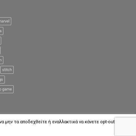
arvel
a
n
stitch
gs
o game
α μην τα αποδεχθείτε ή εναλλακτικά να κάνετε opt-out όποτε