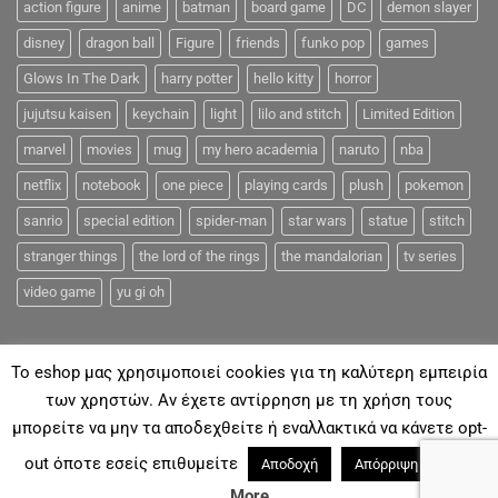
action figure
anime
batman
board game
DC
demon slayer
disney
dragon ball
Figure
friends
funko pop
games
Glows In The Dark
harry potter
hello kitty
horror
jujutsu kaisen
keychain
light
lilo and stitch
Limited Edition
marvel
movies
mug
my hero academia
naruto
nba
netflix
notebook
one piece
playing cards
plush
pokemon
sanrio
special edition
spider-man
star wars
statue
stitch
stranger things
the lord of the rings
the mandalorian
tv series
video game
yu gi oh
To eshop μας χρησιμοποιεί cookies για τη καλύτερη εμπειρία
των χρηστών. Αν έχετε αντίρρηση με τη χρήση τους
μπορείτε να μην τα αποδεχθείτε ή εναλλακτικά να κάνετε opt-
ΓΙΑ ΕΜΆΣ
ΑΠΟΣΤΟΛΈΣ & ΠΛΗΡΩΜΈΣ
ΕΠΙΚΟΙΝΩΝΊΑ
FAQ
out όποτε εσείς επιθυμείτε
Read
Αποδοχή
Απόρριψη
Με την επιφύλαξη παντός νομίμου Δικαιώματος 2018©
Coolmerch.gr
More