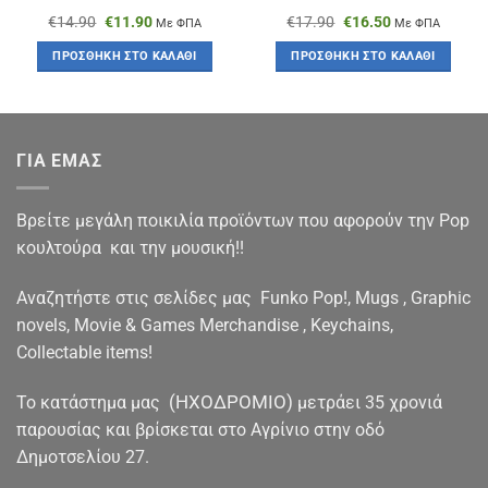
Original
Η
Original
Η
€
14.90
€
11.90
€
17.90
€
16.50
Με ΦΠΑ
Με ΦΠΑ
price
τρέχουσα
price
τρέχουσα
was:
τιμή
was:
τιμή
ΠΡΟΣΘΉΚΗ ΣΤΟ ΚΑΛΆΘΙ
ΠΡΟΣΘΉΚΗ ΣΤΟ ΚΑΛΆΘΙ
€14.90.
είναι:
€17.90.
είναι:
€11.90.
€16.50.
ΓΙΑ ΕΜΑΣ
Βρείτε μεγάλη ποικιλία προϊόντων που αφορούν την Pop
κουλτούρα και την μουσική!!
Αναζητήστε στις σελίδες μας Funko Pop!, Mugs , Graphic
novels, Movie & Games Merchandise , Keychains,
Collectable items!
(ΗΧΟΔΡΟΜΙΟ)
To κατάστημα μας
μετράει 35 χρονιά
παρουσίας και βρίσκεται στο Αγρίνιο στην οδό
Δημοτσελίου 27.