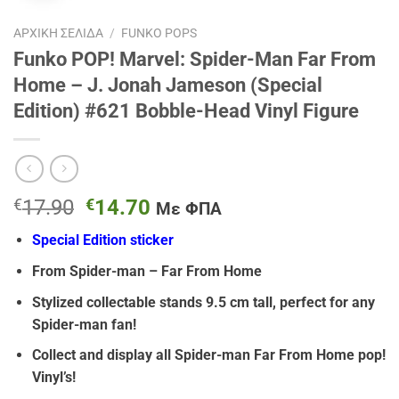
ΑΡΧΙΚΉ ΣΕΛΊΔΑ
/
FUNKO POPS
Funko POP! Marvel: Spider-Man Far From
Home – J. Jonah Jameson (Special
Edition) #621 Bobble-Head Vinyl Figure
Original
Η
€
17.90
€
14.70
Με ΦΠΑ
price
τρέχουσα
Special Edition sticker
was:
τιμή
€17.90.
είναι:
From Spider-man – Far From Home
€14.70.
Stylized collectable stands 9.5 cm tall, perfect for any
Spider-man fan!
Collect and display all Spider-man Far From Home pop!
Vinyl’s!