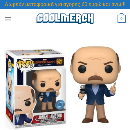
Μετάβαση
Δωρεάν μεταφορικά για αγορές 60 ευρώ και άνω!!!
στο
περιεχόμενο
0