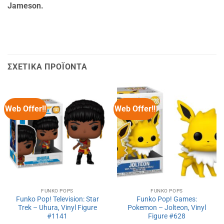
Jameson
.
ΣΧΕΤΙΚΆ ΠΡΟΪΌΝΤΑ
Web Offer!!
Web Offer!!
FUNKO POPS
FUNKO POPS
Funko Pop! Television: Star
Funko Pop! Games:
Trek – Uhura, Vinyl Figure
Pokemon – Jolteon, Vinyl
#1141
Figure #628