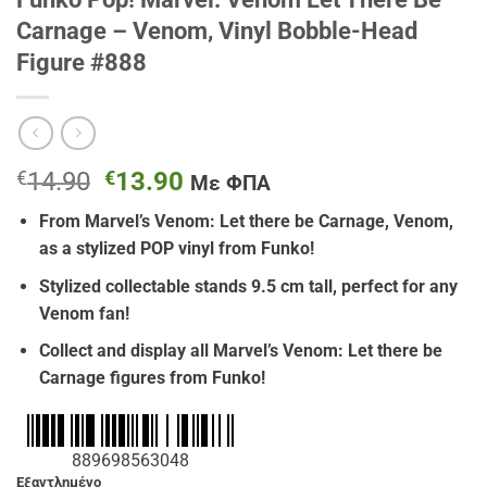
Carnage – Venom, Vinyl Bobble-Head
Figure #888
Original
Η
€
14.90
€
13.90
Με ΦΠΑ
price
τρέχουσα
From Marvel’s Venom: Let there be Carnage, Venom,
was:
τιμή
as a stylized POP vinyl from Funko!
€14.90.
είναι:
€13.90.
Stylized collectable stands 9.5 cm tall, perfect for any
Venom fan!
Collect and display all Marvel’s Venom: Let there be
Carnage figures from Funko!
889698563048
Εξαντλημένο