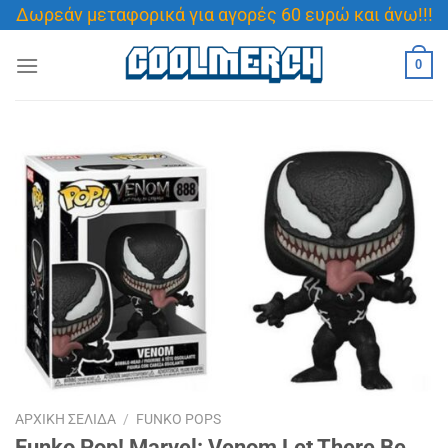
Μετάβαση
Δωρεάν μεταφορικά για αγορές 60 ευρώ και άνω!!!
στο
περιεχόμενο
0
ΑΡΧΙΚΉ ΣΕΛΊΔΑ
/
FUNKO POPS
Funko Pop! Marvel: Venom Let There Be