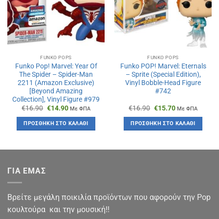
FUNKO POPS
FUNKO POPS
Funko Pop! Marvel: Year Of
Funko POP! Marvel: Eternals
The Spider – Spider-Man
– Sprite (Special Edition),
2211 (Amazon Exclusive)
Vinyl Bobble-Head Figure
[Beyond Amazing
#742
Collection], Vinyl Figure #979
Original
Η
Original
Η
€
16.90
€
14.90
€
16.90
€
15.70
Με ΦΠΑ
Με ΦΠΑ
price
τρέχουσα
price
τρέχουσα
was:
τιμή
was:
τιμή
ΠΡΟΣΘΉΚΗ ΣΤΟ ΚΑΛΆΘΙ
ΠΡΟΣΘΉΚΗ ΣΤΟ ΚΑΛΆΘΙ
€16.90.
είναι:
€16.90.
είναι:
€14.90.
€15.70.
ΓΙΑ ΕΜΑΣ
Βρείτε μεγάλη ποικιλία προϊόντων που αφορούν την Pop
κουλτούρα και την μουσική!!