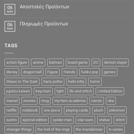
Αποστολές Προϊόντων
06
Ιούν
Πληρωμές Προϊόντων
06
Ιούν
TAGS
action figure
anime
batman
board game
DC
demon slayer
disney
dragon ball
Figure
friends
funko pop
games
Glows In The Dark
harry potter
hello kitty
horror
jujutsu kaisen
keychain
light
lilo and stitch
Limited Edition
marvel
movies
mug
my hero academia
naruto
nba
netflix
notebook
one piece
playing cards
plush
pokemon
sanrio
special edition
spider-man
star wars
statue
stitch
stranger things
the lord of the rings
the mandalorian
tv series