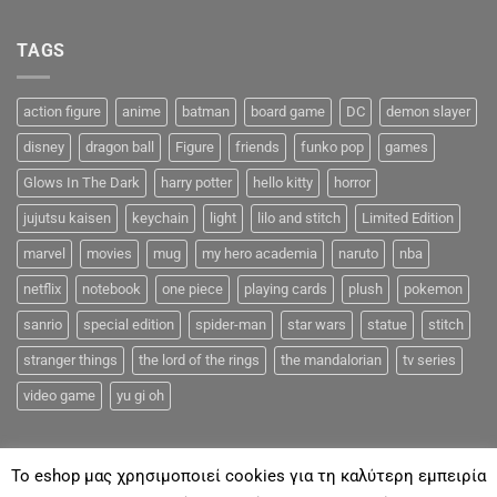
TAGS
action figure
anime
batman
board game
DC
demon slayer
disney
dragon ball
Figure
friends
funko pop
games
Glows In The Dark
harry potter
hello kitty
horror
jujutsu kaisen
keychain
light
lilo and stitch
Limited Edition
marvel
movies
mug
my hero academia
naruto
nba
netflix
notebook
one piece
playing cards
plush
pokemon
sanrio
special edition
spider-man
star wars
statue
stitch
stranger things
the lord of the rings
the mandalorian
tv series
video game
yu gi oh
To eshop μας χρησιμοποιεί cookies για τη καλύτερη εμπειρία