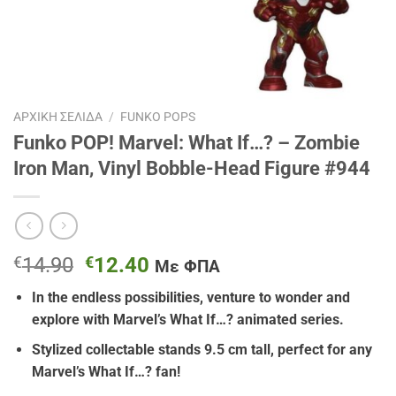
ΑΡΧΙΚΉ ΣΕΛΊΔΑ
/
FUNKO POPS
Funko POP! Marvel: What If…? – Zombie
Iron Man, Vinyl Bobble-Head Figure #944
Original
Η
€
14.90
€
12.40
Με ΦΠΑ
price
τρέχουσα
In the endless possibilities, venture to wonder and
was:
τιμή
explore with Marvel’s What If…? animated series.
€14.90.
είναι:
€12.40.
Stylized collectable stands 9.5 cm tall, perfect for any
Marvel’s What If…? fan!