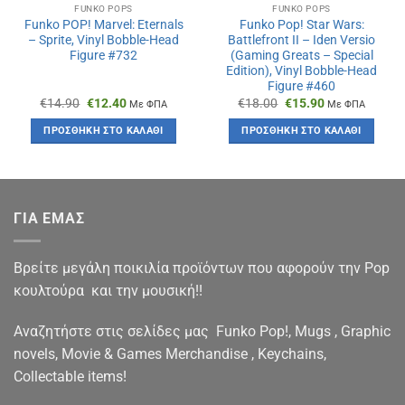
FUNKO POPS
FUNKO POPS
Funko POP! Marvel: Eternals
Funko Pop! Star Wars:
– Sprite, Vinyl Bobble-Head
Battlefront II – Iden Versio
Figure #732
(Gaming Greats – Special
Edition), Vinyl Bobble-Head
Figure #460
Original
Η
Original
Η
€
14.90
€
12.40
€
18.00
€
15.90
Με ΦΠΑ
Με ΦΠΑ
price
τρέχουσα
price
τρέχουσα
was:
τιμή
was:
τιμή
ΠΡΟΣΘΉΚΗ ΣΤΟ ΚΑΛΆΘΙ
ΠΡΟΣΘΉΚΗ ΣΤΟ ΚΑΛΆΘΙ
€14.90.
είναι:
€18.00.
είναι:
€12.40.
€15.90.
ΓΙΑ ΕΜΑΣ
Βρείτε μεγάλη ποικιλία προϊόντων που αφορούν την Pop
κουλτούρα και την μουσική!!
Αναζητήστε στις σελίδες μας Funko Pop!, Mugs , Graphic
novels, Movie & Games Merchandise , Keychains,
Collectable items!