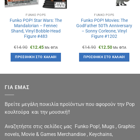
FUNKO POPS
FUNKO POPS
Funko POP! Star Wars: The
Funko POP! Movies: The
Mandalorian – Fennec
GodFather 50Th Anniversary
Shand, Vinyl Bobble-Head
– Sonny Corleone, Vinyl
Figure #483
Figure #1202
Original
Η
Original
Η
€
14.90
€
12.45
€
14.90
€
12.50
Με ΦΠΑ
Με ΦΠΑ
price
τρέχουσα
price
τρέχουσα
was:
τιμή
was:
τιμή
ΠΡΟΣΘΉΚΗ ΣΤΟ ΚΑΛΆΘΙ
ΠΡΟΣΘΉΚΗ ΣΤΟ ΚΑΛΆΘΙ
€14.90.
είναι:
€14.90.
είναι:
€12.45.
€12.50.
ΓΙΑ ΕΜΑΣ
Βρείτε μεγάλη ποικιλία προϊόντων που αφορούν την Pop
κουλτούρα και την μουσική!!
Αναζητήστε στις σελίδες μας Funko Pop!, Mugs , Graphic
novels, Movie & Games Merchandise , Keychains,