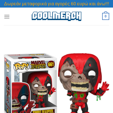
Μετάβαση
Δωρεάν μεταφορικά για αγορές 60 ευρώ και άνω!!!
στο
περιεχόμενο
0