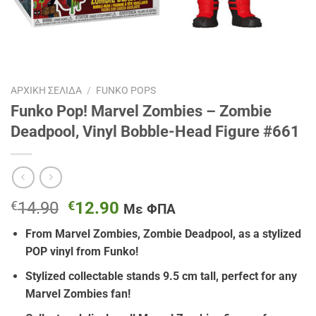
ΑΡΧΙΚΉ ΣΕΛΊΔΑ
/
FUNKO POPS
Funko Pop! Marvel Zombies – Zombie
Deadpool, Vinyl Bobble-Head Figure #661
Original
Η
€
14.90
€
12.90
Με ΦΠΑ
price
τρέχουσα
From Marvel Zombies, Zombie Deadpool, as a stylized
was:
τιμή
POP vinyl from Funko!
€14.90.
είναι:
€12.90.
Stylized collectable stands 9.5 cm tall, perfect for any
Marvel Zombies fan!