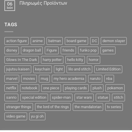
Πληρωμές Προϊόντων
06
Ιούν
TAGS
action figure
anime
batman
board game
DC
demon slayer
disney
dragon ball
Figure
friends
funko pop
games
Glows In The Dark
harry potter
hello kitty
horror
jujutsu kaisen
keychain
light
lilo and stitch
Limited Edition
marvel
movies
mug
my hero academia
naruto
nba
netflix
notebook
one piece
playing cards
plush
pokemon
sanrio
special edition
spider-man
star wars
statue
stitch
stranger things
the lord of the rings
the mandalorian
tv series
video game
yu gi oh