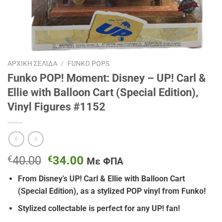
ΑΡΧΙΚΉ ΣΕΛΊΔΑ
/
FUNKO POPS
Funko POP! Moment: Disney – UP! Carl &
Ellie with Balloon Cart (Special Edition),
Vinyl Figures #1152
Original
Η
€
40.00
€
34.00
Με ΦΠΑ
price
τρέχουσα
From Disney’s UP! Carl & Ellie with Balloon Cart
was:
τιμή
(Special Edition),
as a stylized POP vinyl from Funko!
€40.00.
είναι:
€34.00.
Stylized collectable is perfect for any UP! fan!