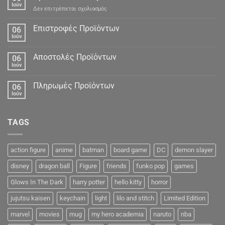
Ιούν
στο
Δεν επιτρέπεται σχολιασμός
Προσωπικά
Δεδομένα
Επιστροφές Προϊόντων
06
Ιούν
Αποστολές Προϊόντων
06
Ιούν
Πληρωμές Προϊόντων
06
Ιούν
TAGS
action figure
anime
batman
board game
DC
demon slayer
disney
dragon ball
Figure
friends
funko pop
games
Glows In The Dark
harry potter
hello kitty
horror
jujutsu kaisen
keychain
light
lilo and stitch
Limited Edition
marvel
movies
mug
my hero academia
naruto
nba