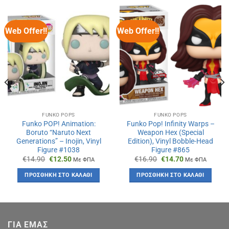
Web Offer!!
Web Offer!!
FUNKO POPS
FUNKO POPS
Funko POP! Animation:
Funko Pop! Infinity Warps –
Boruto “Naruto Next
Weapon Hex (Special
Generations” – Inojin, Vinyl
Edition), Vinyl Bobble-Head
Figure #1038
Figure #865
Original
Η
Original
Η
€
14.90
€
12.50
€
16.90
€
14.70
Με ΦΠΑ
Με ΦΠΑ
price
τρέχουσα
price
τρέχουσα
was:
τιμή
was:
τιμή
ΠΡΟΣΘΉΚΗ ΣΤΟ ΚΑΛΆΘΙ
ΠΡΟΣΘΉΚΗ ΣΤΟ ΚΑΛΆΘΙ
€14.90.
είναι:
€16.90.
είναι:
€12.50.
€14.70.
ΓΙΑ ΕΜΑΣ