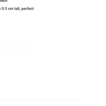
unko!
:
50.
 9.5 cm tall, perfect