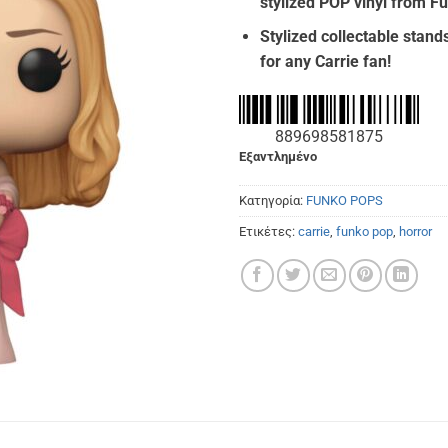
stylized POP vinyl from F
€16.90.
είναι
€15.
Stylized collectable stands
for any Carrie fan!
889698581875
Εξαντλημένο
Κατηγορία:
FUNKO POPS
Ετικέτες:
carrie
,
funko pop
,
horror