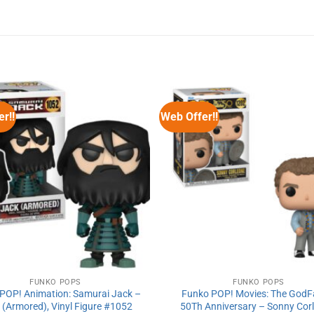
r!!
Web Offer!!
FUNKO POPS
FUNKO POPS
POP! Animation: Samurai Jack –
Funko POP! Movies: The GodF
 (Armored), Vinyl Figure #1052
50Th Anniversary – Sonny Cor