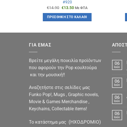
#920
Original
Η
€
14.90
€
13.50
ΦΠΑ
Με ΦΠΑ
χουσα
price
τρέχουσα
was:
τιμή
ΆΘΙ
ΠΡΟΣΘΉΚΗ ΣΤΟ ΚΑΛΆΘΙ
:
€14.90.
είναι:
90.
€13.50.
ΓΙΑ ΕΜΑΣ
ΑΠΟΣΤ
Βρείτε μεγάλη ποικιλία προϊόντων
06
που αφορούν την Pop κουλτούρα
Ιούν
και την μουσική!!
06
Ιούν
Αναζητήστε στις σελίδες μας
Funko Pop!, Mugs , Graphic novels,
06
Movie & Games Merchandise ,
Ιούν
Keychains, Collectable items!
06
Ιούν
(ΗΧΟΔΡΟΜΙΟ)
To κατάστημα μας