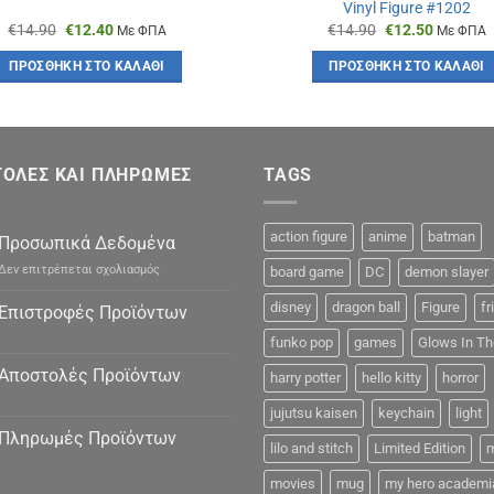
Vinyl Figure #1202
Original
Η
Original
Η
€
14.90
€
12.40
€
14.90
€
12.50
Με ΦΠΑ
Με ΦΠΑ
price
τρέχουσα
price
τρέχουσ
was:
τιμή
was:
τιμή
ΠΡΟΣΘΉΚΗ ΣΤΟ ΚΑΛΆΘΙ
ΠΡΟΣΘΉΚΗ ΣΤΟ ΚΑΛΆΘΙ
€14.90.
είναι:
€14.90.
είναι:
€12.40.
€12.50.
ΟΛΕΣ ΚΑΙ ΠΛΗΡΩΜΕΣ
TAGS
action figure
anime
batman
Προσωπικά Δεδομένα
στο
Δεν επιτρέπεται σχολιασμός
board game
DC
demon slayer
Προσωπικά
Δεδομένα
disney
dragon ball
Figure
fr
Επιστροφές Προϊόντων
funko pop
games
Glows In Th
Αποστολές Προϊόντων
harry potter
hello kitty
horror
jujutsu kaisen
keychain
light
Πληρωμές Προϊόντων
lilo and stitch
Limited Edition
m
movies
mug
my hero academi