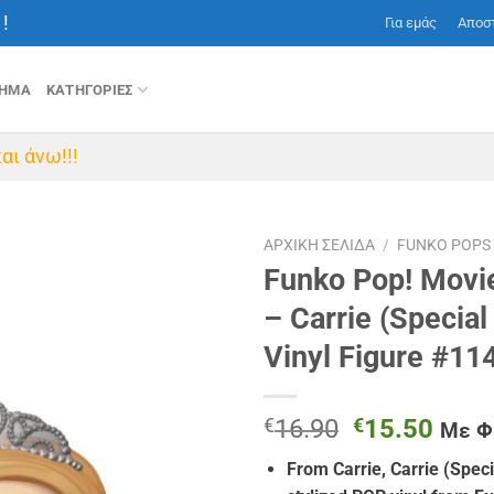
!
Για εμάς
Αποσ
ΤΗΜΑ
ΚΑΤΗΓΟΡΙΕΣ
αι άνω!!!
ΑΡΧΙΚΉ ΣΕΛΊΔΑ
/
FUNKO POPS
Funko Pop! Movie
– Carrie (Special 
Vinyl Figure #11
Original
Η
€
16.90
€
15.50
Με 
price
τρέχ
From Carrie, Carrie (Specia
was:
τιμή