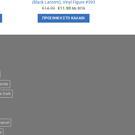
(Black Lantern), Vinyl Figure #393
Original
Η
€
14.90
€
11.90
Με ΦΠΑ
α
price
τρέχουσα
was:
τιμή
ΠΡΟΣΘΉΚΗ ΣΤΟ ΚΑΛΆΘΙ
€14.90.
είναι:
€11.90.
iends
e Dark
arvel
a