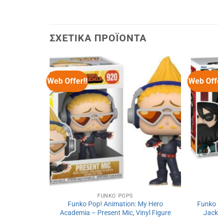
ΣΧΕΤΙΚΆ ΠΡΟΪΌΝΤΑ
Web Offer!!
Web Offe
FUNKO POPS
Trek – Khan,
Funko Pop! Animation: My Hero
Funko 
7
Academia – Present Mic, Vinyl Figure
Jack