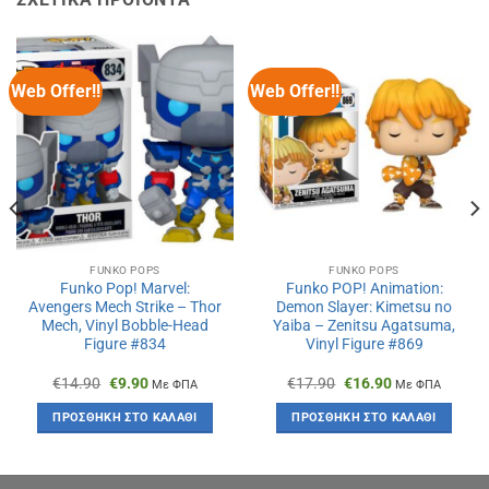
Web Offer!!
Web Offer!!
FUNKO POPS
FUNKO POPS
Funko Pop! Marvel:
Funko POP! Animation:
Avengers Mech Strike – Thor
Demon Slayer: Kimetsu no
Mech, Vinyl Bobble-Head
Yaiba – Zenitsu Agatsuma,
Figure #834
Vinyl Figure #869
Original
Η
Original
Η
€
14.90
€
9.90
€
17.90
€
16.90
Με ΦΠΑ
Με ΦΠΑ
price
τρέχουσα
price
τρέχουσα
was:
τιμή
was:
τιμή
ΠΡΟΣΘΉΚΗ ΣΤΟ ΚΑΛΆΘΙ
ΠΡΟΣΘΉΚΗ ΣΤΟ ΚΑΛΆΘΙ
€14.90.
είναι:
€17.90.
είναι:
€9.90.
€16.90.