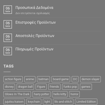
Προσωπικά Δεδομένα
06
Ιούν
στο
Δεν επιτρέπεται σχολιασμός
Προσωπικά
Δεδομένα
Επιστροφές Προϊόντων
06
Ιούν
Αποστολές Προϊόντων
06
Ιούν
Πληρωμές Προϊόντων
06
Ιούν
TAGS
action figure
anime
batman
board game
DC
demon slayer
disney
dragon ball
Figure
friends
funko pop
games
Glows In The Dark
harry potter
hello kitty
horror
jujutsu kaisen
keychain
light
lilo and stitch
Limited Edition