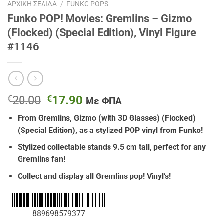
ΑΡΧΙΚΉ ΣΕΛΊΔΑ
/
FUNKO POPS
Funko POP! Movies: Gremlins – Gizmo
(Flocked) (Special Edition), Vinyl Figure
#1146
Original
Η
€
20.00
€
17.90
Με ΦΠΑ
price
τρέχουσα
From Gremlins, Gizmo (with 3D Glasses) (Flocked)
was:
τιμή
(Special Edition), as a stylized POP vinyl from Funko!
€20.00.
είναι:
€17.90.
Stylized collectable stands 9.5 cm tall, perfect for any
Gremlins fan!
Collect and display all
Gremlins pop! Vinyl’s!
889698579377