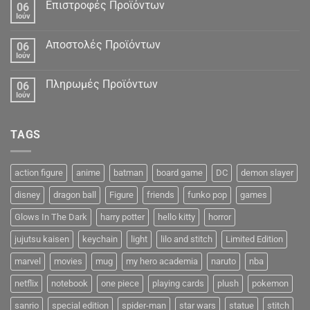
Δεδομένα
Επιστροφές Προϊόντων
06
Ιούν
Αποστολές Προϊόντων
06
Ιούν
Πληρωμές Προϊόντων
06
Ιούν
TAGS
action figure
anime
batman
board game
DC
demon slayer
disney
dragon ball
Figure
friends
funko pop
games
Glows In The Dark
harry potter
hello kitty
horror
jujutsu kaisen
keychain
light
lilo and stitch
Limited Edition
marvel
movies
mug
my hero academia
naruto
nba
netflix
notebook
one piece
playing cards
plush
pokemon
sanrio
special edition
spider-man
star wars
statue
stitch