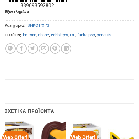
889698592802
Εξαντλημένο
Κατηγορία:
FUNKO POPS
Ετικέτες:
batman
,
chase
,
cobblepot
,
DC
,
funko pop
,
penguin
ΣΧΕΤΙΚΆ ΠΡΟΪΌΝΤΑ
Web Offer!!
Web Offer!!