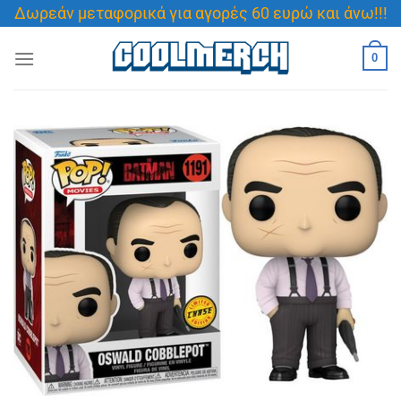
Μετάβαση
Δωρεάν μεταφορικά για αγορές 60 ευρώ και άνω!!!
στο
περιεχόμενο
0