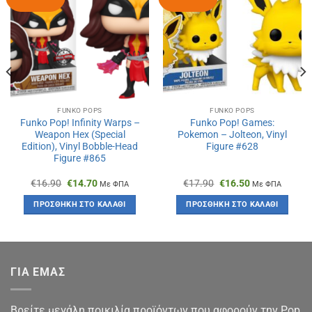
FUNKO POPS
FUNKO POPS
Funko Pop! Infinity Warps –
Funko Pop! Games:
Weapon Hex (Special
Pokemon – Jolteon, Vinyl
Edition), Vinyl Bobble-Head
Figure #628
Figure #865
Original
Η
Original
Η
€
16.90
€
14.70
€
17.90
€
16.50
Με ΦΠΑ
Με ΦΠΑ
price
τρέχουσα
price
τρέχουσα
was:
τιμή
was:
τιμή
ΠΡΟΣΘΉΚΗ ΣΤΟ ΚΑΛΆΘΙ
ΠΡΟΣΘΉΚΗ ΣΤΟ ΚΑΛΆΘΙ
€16.90.
είναι:
€17.90.
είναι:
€14.70.
€16.50.
ΓΙΑ ΕΜΑΣ
Βρείτε μεγάλη ποικιλία προϊόντων που αφορούν την Pop