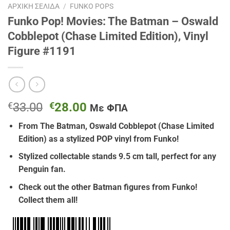
ΑΡΧΙΚΉ ΣΕΛΊΔΑ
/
FUNKO POPS
Funko Pop! Movies: The Batman – Oswald
Cobblepot (Chase Limited Edition), Vinyl
Figure #1191
Original
Η
€
33.00
€
28.00
Με ΦΠΑ
price
τρέχουσα
From The Batman, Oswald Cobblepot (Chase Limited
was:
τιμή
Edition)
as a stylized POP vinyl from Funko!
€33.00.
είναι:
€28.00.
Stylized collectable stands 9.5 cm tall, perfect for any
Penguin fan.
Check out the other
Batman
figures from Funko!
Collect them all!