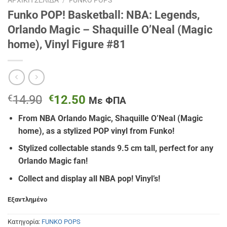
ΑΡΧΙΚΉ ΣΕΛΊΔΑ
/
FUNKO POPS
Funko POP! Basketball: NBA: Legends,
Orlando Magic – Shaquille O’Neal (Magic
home), Vinyl Figure #81
Original
Η
€
14.90
€
12.50
Με ΦΠΑ
price
τρέχουσα
From
NBA Orlando Magic
, Shaquille O’Neal (Magic
was:
τιμή
home)
, as a stylized POP vinyl from Funko!
€14.90.
είναι:
€12.50.
Stylized collectable stands 9.5 cm tall, perfect for any
Orlando Magic fan!
Collect and display all NBA pop! Vinyl’s!
Εξαντλημένο
Κατηγορία:
FUNKO POPS