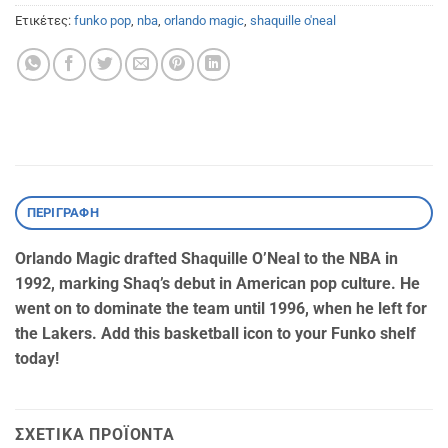
Ετικέτες:
funko pop
,
nba
,
orlando magic
,
shaquille o'neal
ΠΕΡΙΓΡΑΦΉ
Orlando Magic drafted Shaquille O’Neal to the NBA in
1992, marking Shaq’s debut in American pop culture. He
went on to dominate the team until 1996, when he left for
the Lakers. Add this basketball icon to your Funko shelf
today!
ΣΧΕΤΙΚΆ ΠΡΟΪΌΝΤΑ