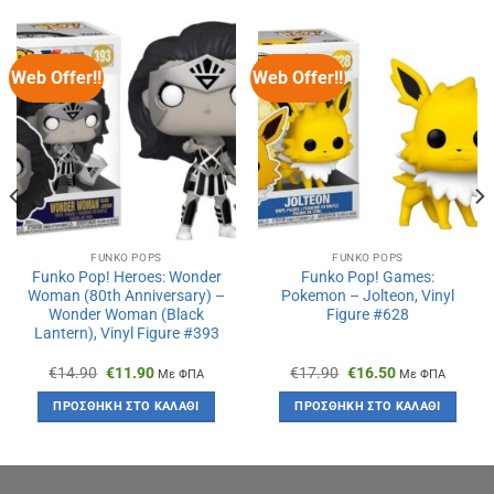
Web Offer!!
Web Offer!!
FUNKO POPS
FUNKO POPS
Funko Pop! Heroes: Wonder
Funko Pop! Games:
Woman (80th Anniversary) –
Pokemon – Jolteon, Vinyl
Wonder Woman (Black
Figure #628
Lantern), Vinyl Figure #393
Original
Η
Original
Η
€
14.90
€
11.90
€
17.90
€
16.50
Με ΦΠΑ
Με ΦΠΑ
price
τρέχουσα
price
τρέχουσα
was:
τιμή
was:
τιμή
ΠΡΟΣΘΉΚΗ ΣΤΟ ΚΑΛΆΘΙ
ΠΡΟΣΘΉΚΗ ΣΤΟ ΚΑΛΆΘΙ
€14.90.
είναι:
€17.90.
είναι:
€11.90.
€16.50.