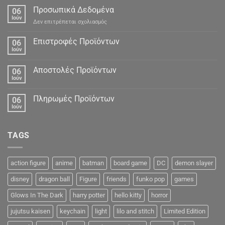
Προσωπικά Δεδομένα
06
Ιούν
στο
Δεν επιτρέπεται σχολιασμός
Προσωπικά
Δεδομένα
Επιστροφές Προϊόντων
06
Ιούν
Αποστολές Προϊόντων
06
Ιούν
Πληρωμές Προϊόντων
06
Ιούν
TAGS
action figure
anime
batman
board game
DC
demon slayer
disney
dragon ball
Figure
friends
funko pop
games
Glows In The Dark
harry potter
hello kitty
horror
jujutsu kaisen
keychain
light
lilo and stitch
Limited Edition