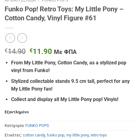
Funko Pop! Retro Toys: My Little Pony –
Cotton Candy, Vinyl Figure #61
Original
Η
€
14.90
€
11.90
Με ΦΠΑ
price
τρέχουσα
From My Little Pony, Cotton Candy, as a stylized pop
was:
τιμή
vinyl from Funko!
€14.90.
είναι:
€11.90.
Stylized collectable stands 9.5 cm tall, perfect for any
My Little Pony fan!
Collect and display all My Little Pony pop! Vinyls!
Εξαντλημένο
Κατηγορία:
FUNKO POPS
Ετικέτες:
cotton candy
,
funko pop
,
my little pony
,
retro toys