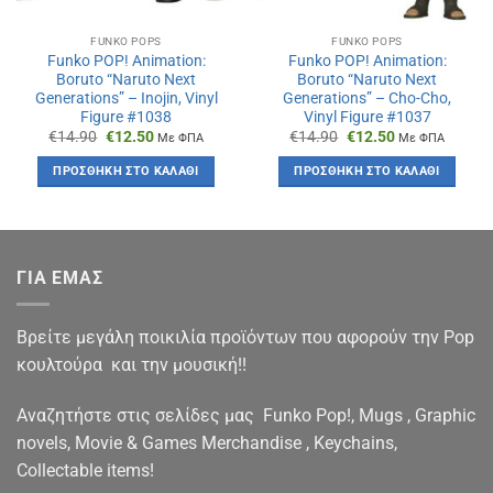
FUNKO POPS
FUNKO POPS
Funko POP! Animation:
Funko POP! Animation:
Boruto “Naruto Next
Boruto “Naruto Next
Generations” – Inojin, Vinyl
Generations” – Cho-Cho,
Figure #1038
Vinyl Figure #1037
Original
Η
Original
Η
€
14.90
€
12.50
€
14.90
€
12.50
Με ΦΠΑ
Με ΦΠΑ
price
τρέχουσα
price
τρέχουσα
was:
τιμή
was:
τιμή
ΠΡΟΣΘΉΚΗ ΣΤΟ ΚΑΛΆΘΙ
ΠΡΟΣΘΉΚΗ ΣΤΟ ΚΑΛΆΘΙ
€14.90.
είναι:
€14.90.
είναι:
€12.50.
€12.50.
ΓΙΑ ΕΜΑΣ
Βρείτε μεγάλη ποικιλία προϊόντων που αφορούν την Pop
κουλτούρα και την μουσική!!
Αναζητήστε στις σελίδες μας Funko Pop!, Mugs , Graphic
novels, Movie & Games Merchandise , Keychains,
Collectable items!