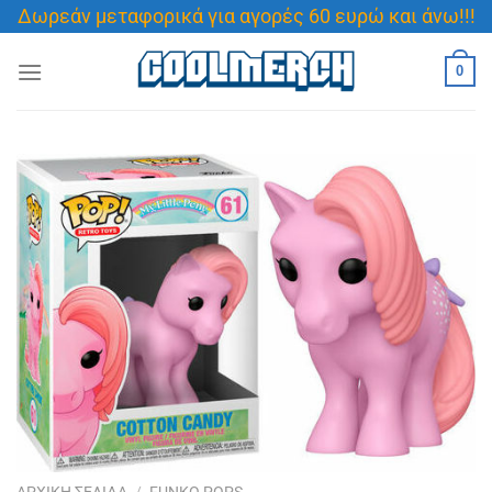
Μετάβαση
Δωρεάν μεταφορικά για αγορές 60 ευρώ και άνω!!!
στο
περιεχόμενο
0
ΑΡΧΙΚΉ ΣΕΛΊΔΑ
/
FUNKO POPS