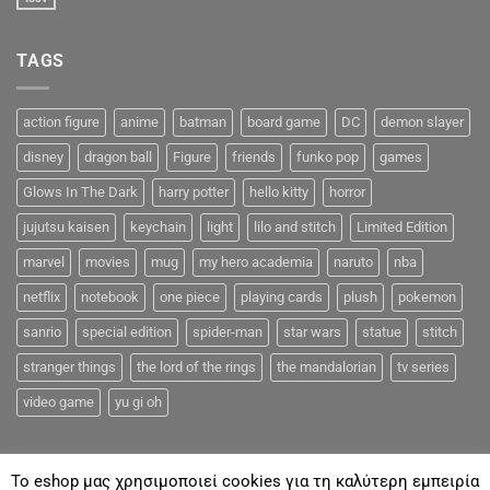
TAGS
action figure
anime
batman
board game
DC
demon slayer
disney
dragon ball
Figure
friends
funko pop
games
Glows In The Dark
harry potter
hello kitty
horror
jujutsu kaisen
keychain
light
lilo and stitch
Limited Edition
marvel
movies
mug
my hero academia
naruto
nba
netflix
notebook
one piece
playing cards
plush
pokemon
sanrio
special edition
spider-man
star wars
statue
stitch
stranger things
the lord of the rings
the mandalorian
tv series
video game
yu gi oh
To eshop μας χρησιμοποιεί cookies για τη καλύτερη εμπειρία