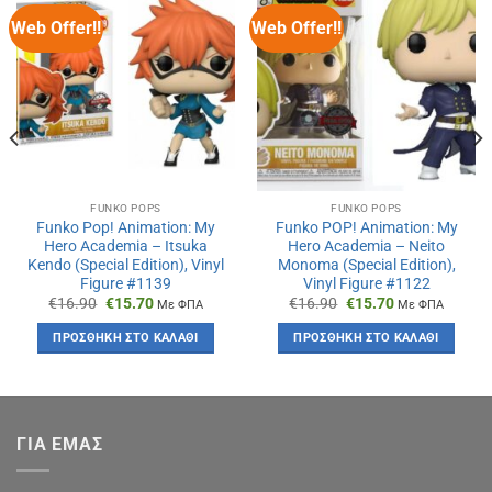
Web Offer!!
Web Offer!!
FUNKO POPS
FUNKO POPS
Funko Pop! Animation: My
Funko POP! Animation: My
Hero Academia – Itsuka
Hero Academia – Neito
Kendo (Special Edition), Vinyl
Monoma (Special Edition),
Figure #1139
Vinyl Figure #1122
Original
Η
Original
Η
€
16.90
€
15.70
€
16.90
€
15.70
Με ΦΠΑ
Με ΦΠΑ
price
τρέχουσα
price
τρέχουσα
was:
τιμή
was:
τιμή
ΠΡΟΣΘΉΚΗ ΣΤΟ ΚΑΛΆΘΙ
ΠΡΟΣΘΉΚΗ ΣΤΟ ΚΑΛΆΘΙ
€16.90.
είναι:
€16.90.
είναι:
€15.70.
€15.70.
ΓΙΑ ΕΜΑΣ