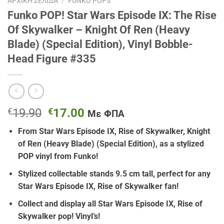
ΑΡΧΙΚΉ ΣΕΛΊΔΑ
/
FUNKO POPS
Funko POP! Star Wars Episode IX: The Rise
Of Skywalker – Knight Of Ren (Heavy
Blade) (Special Edition), Vinyl Bobble-
Head Figure #335
Original
Η
€
19.90
€
17.00
Με ΦΠΑ
price
τρέχουσα
From Star Wars Episode IX, Rise of Skywalker, Knight
was:
τιμή
of Ren (Heavy Blade) (Special Edition), as a stylized
€19.90.
είναι:
POP vinyl from Funko!
€17.00.
Stylized collectable stands 9.5 cm tall, perfect for any
Star Wars Episode IX, Rise of Skywalker fan!
Collect and display all Star Wars Episode IX, Rise of
Skywalker pop! Vinyl’s!