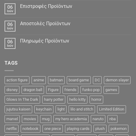
Δεδομένα
Επιστροφές Προϊόντων
06
Ιούν
Αποστολές Προϊόντων
06
Ιούν
Πληρωμές Προϊόντων
06
Ιούν
TAGS
action figure
anime
batman
board game
DC
demon slayer
disney
dragon ball
Figure
friends
funko pop
games
Glows In The Dark
harry potter
hello kitty
horror
jujutsu kaisen
keychain
light
lilo and stitch
Limited Edition
marvel
movies
mug
my hero academia
naruto
nba
netflix
notebook
one piece
playing cards
plush
pokemon