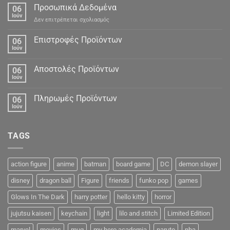
Προσωπικά Δεδομένα
06
Ιούν
στο
Δεν επιτρέπεται σχολιασμός
Προσωπικά
Δεδομένα
Επιστροφές Προϊόντων
06
Ιούν
Αποστολές Προϊόντων
06
Ιούν
Πληρωμές Προϊόντων
06
Ιούν
TAGS
action figure
anime
batman
board game
DC
demon slayer
disney
dragon ball
Figure
friends
funko pop
games
Glows In The Dark
harry potter
hello kitty
horror
jujutsu kaisen
keychain
light
lilo and stitch
Limited Edition
marvel
movies
mug
my hero academia
naruto
nba