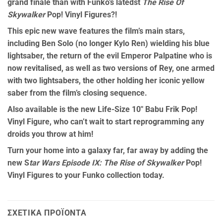
grand finale than with Funko’s latedst
The Rise Of
Skywalker
Pop! Vinyl Figures?!
This epic new wave features the film’s main stars,
including Ben Solo (no longer Kylo Ren) wielding his blue
lightsaber, the return of the evil Emperor Palpatine who is
now revitalised, as well as two versions of Rey, one armed
with two lightsabers, the other holding her iconic yellow
saber from the film’s closing sequence.
Also available is the new Life-Size 10″ Babu Frik Pop!
Vinyl Figure, who can’t wait to start reprogramming any
droids you throw at him!
Turn your home into a galaxy far, far away by adding the
new S
tar Wars Episode IX: The Rise of Skywalker
Pop!
Vinyl Figures to your Funko collection today.
ΣΧΕΤΙΚΆ ΠΡΟΪΌΝΤΑ