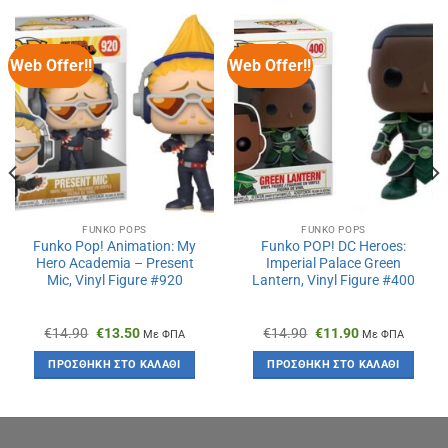
Web Offer!!
Web Offer!!
FUNKO POPS
FUNKO POPS
Funko Pop! Animation: My
Funko POP! DC Heroes:
Hero Academia – Present
Imperial Palace Green
Mic, Vinyl Figure #920
Lantern, Vinyl Figure #400
Original
Η
Original
Η
€
14.90
€
13.50
€
14.90
€
11.90
Με ΦΠΑ
Με ΦΠΑ
price
τρέχουσα
price
τρέχουσα
was:
τιμή
was:
τιμή
ΠΡΟΣΘΉΚΗ ΣΤΟ ΚΑΛΆΘΙ
ΠΡΟΣΘΉΚΗ ΣΤΟ ΚΑΛΆΘΙ
€14.90.
είναι:
€14.90.
είναι:
€13.50.
€11.90.