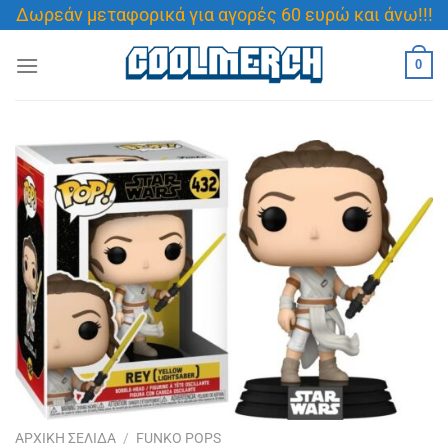
Μετάβαση
Δωρεάν μεταφορικά για αγορές 60 ευρώ και άνω!!!
στο
περιεχόμενο
0
ΑΡΧΙΚΉ ΣΕΛΊΔΑ
/
FUNKO POPS