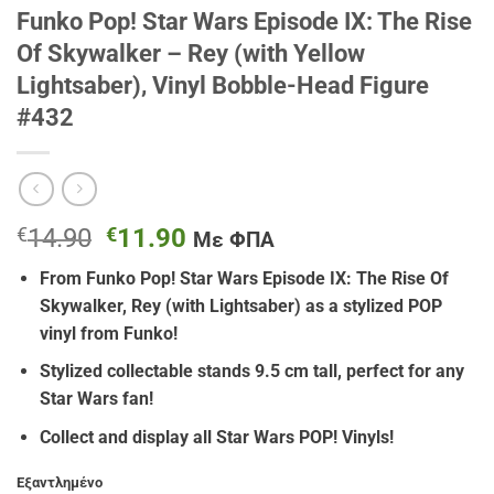
Funko Pop! Star Wars Episode IX: The Rise
Of Skywalker – Rey (with Yellow
Lightsaber), Vinyl Bobble-Head Figure
#432
Original
Η
€
14.90
€
11.90
Με ΦΠΑ
price
τρέχουσα
From
Funko Pop! Star Wars Episode IX: The Rise Of
was:
τιμή
Skywalker, Rey (with Lightsaber)
as a stylized POP
€14.90.
είναι:
vinyl from Funko!
€11.90.
Stylized collectable stands 9.5 cm tall, perfect for any
Star Wars fan!
Collect and display all Star Wars POP! Vinyls!
Εξαντλημένο