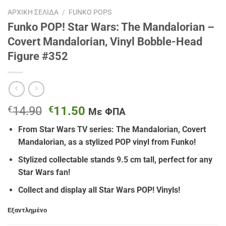
ΑΡΧΙΚΉ ΣΕΛΊΔΑ
/
FUNKO POPS
Funko POP! Star Wars: The Mandalorian –
Covert Mandalorian, Vinyl Bobble-Head
Figure #352
Original
Η
€
14.90
€
11.50
Με ΦΠΑ
price
τρέχουσα
From Star Wars TV series: The Mandalorian, Covert
was:
τιμή
Mandalorian, as a stylized POP vinyl from Funko!
€14.90.
είναι:
€11.50.
Stylized collectable stands 9.5 cm tall, perfect for any
Star Wars fan!
Collect and display all Star Wars POP! Vinyls!
Εξαντλημένο