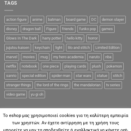
TAGS
action figure
anime
batman
board game
DC
demon slayer
disney
dragon ball
Figure
friends
funko pop
games
Glows In The Dark
harry potter
hello kitty
horror
jujutsu kaisen
keychain
light
lilo and stitch
Limited Edition
marvel
movies
mug
my hero academia
naruto
nba
netflix
notebook
one piece
playing cards
plush
pokemon
sanrio
special edition
spider-man
star wars
statue
stitch
stranger things
the lord of the rings
the mandalorian
tv series
video game
yu gi oh
To eshop μας χρησιμοποιεί cookies για τη καλύτερη εμπειρία
των χρηστών. Αν έχετε αντίρρηση με τη χρήση τους
μπορείτε να μην τα αποδεχθείτε ή εναλλακτικά να κάνετε opt-