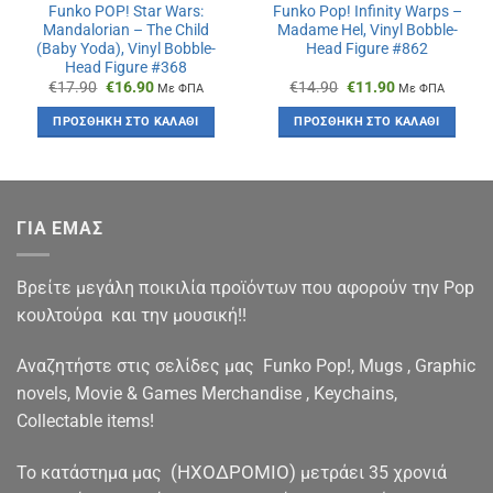
Funko POP! Star Wars:
Funko Pop! Infinity Warps –
Mandalorian – The Child
Madame Hel, Vinyl Bobble-
(Baby Yoda), Vinyl Bobble-
Head Figure #862
Head Figure #368
Original
Η
Original
Η
€
17.90
€
16.90
€
14.90
€
11.90
Με ΦΠΑ
Με ΦΠΑ
price
τρέχουσα
price
τρέχουσα
was:
τιμή
was:
τιμή
ΠΡΟΣΘΉΚΗ ΣΤΟ ΚΑΛΆΘΙ
ΠΡΟΣΘΉΚΗ ΣΤΟ ΚΑΛΆΘΙ
€17.90.
είναι:
€14.90.
είναι:
€16.90.
€11.90.
ΓΙΑ ΕΜΑΣ
Βρείτε μεγάλη ποικιλία προϊόντων που αφορούν την Pop
κουλτούρα και την μουσική!!
Αναζητήστε στις σελίδες μας Funko Pop!, Mugs , Graphic
novels, Movie & Games Merchandise , Keychains,
Collectable items!
(ΗΧΟΔΡΟΜΙΟ)
To κατάστημα μας
μετράει 35 χρονιά