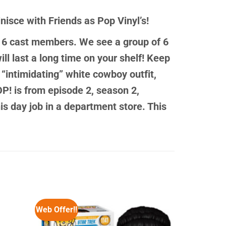
nisce with Friends as Pop Vinyl’s!
ts 6 cast members. We see a group of 6
ll last a long time on your shelf! Keep
s “intimidating” white cowboy outfit,
OP! is from episode 2, season 2,
is day job in a department store. This
Web Offer!!