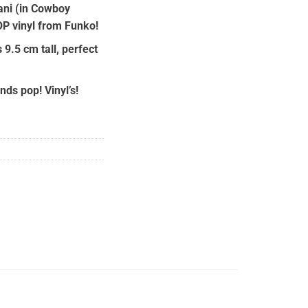
ani (in Cowboy
OP vinyl from Funko!
:
90.
 9.5 cm tall, perfect
nds pop! Vinyl’s!