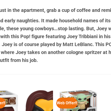
ust in the apartment, grab a cup of coffee and remi
and early naughties. It made household names of i
ile, these young cowboys…stop lasting. But, Joey wi
 with this Pop! figure featuring Joey Tribbiani in hi
. Joey is of course played by Matt LeBlanc. This P
 where Joey takes on another cologne spritzer at h
tfit from his job.
r!!
Web Offer!!