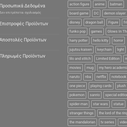
action figure
anime
batman
Προσωπικά Δεδομένα
στο
Δεν επιτρέπεται σχολιασμός
board game
DC
demon slayer
Προσωπικά
Δεδομένα
disney
dragon ball
Figure
fr
Επιστροφές Προϊόντων
funko pop
games
Glows In Th
Αποστολές Προϊόντων
harry potter
hello kitty
horror
jujutsu kaisen
keychain
light
Πληρωμές Προϊόντων
lilo and stitch
Limited Edition
m
movies
mug
my hero academi
naruto
nba
netflix
notebook
one piece
playing cards
plush
pokemon
sanrio
special editio
spider-man
star wars
statue
stranger things
the lord of the rin
the mandalorian
tv series
vide