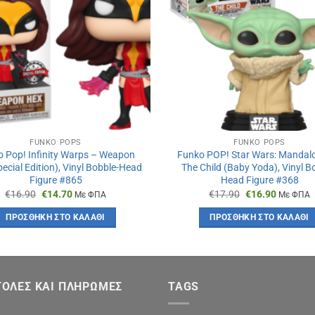
FUNKO POPS
FUNKO POPS
 Pop! Infinity Warps – Weapon
Funko POP! Star Wars: Mandalo
ecial Edition), Vinyl Bobble-Head
The Child (Baby Yoda), Vinyl B
Figure #865
Head Figure #368
Original
Η
Original
Η
€
16.90
€
14.70
€
17.90
€
16.90
Με ΦΠΑ
Με ΦΠΑ
price
τρέχουσα
price
τρέχουσ
was:
τιμή
was:
τιμή
ΠΡΟΣΘΉΚΗ ΣΤΟ ΚΑΛΆΘΙ
ΠΡΟΣΘΉΚΗ ΣΤΟ ΚΑΛΆΘΙ
€16.90.
είναι:
€17.90.
είναι:
€14.70.
€16.90.
ΟΛΕΣ ΚΑΙ ΠΛΗΡΩΜΕΣ
TAGS