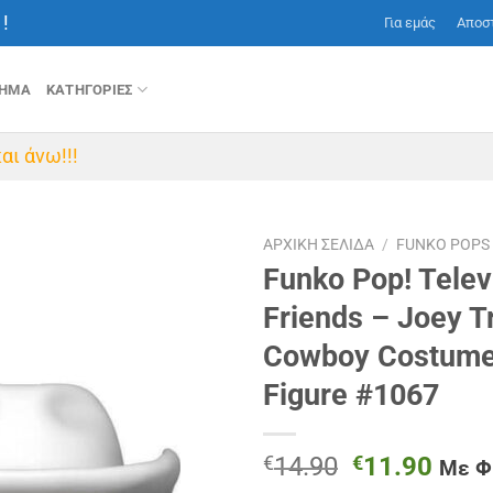
!
Για εμάς
Αποσ
ΤΗΜΑ
ΚΑΤΗΓΟΡΙΕΣ
αι άνω!!!
ΑΡΧΙΚΉ ΣΕΛΊΔΑ
/
FUNKO POPS
Funko Pop! Telev
Friends – Joey Tr
Cowboy Costume)
Figure #1067
Original
Η
€
14.90
€
11.90
Με 
price
τρέχ