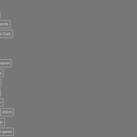
iends
e Dark
arvel
a
n
stitch
gs
o game