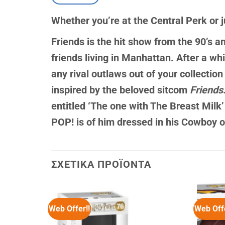
Whether you’re at the Central Perk or j
Friends is the hit show from the 90’s 
friends living in Manhattan. After a wh
any rival outlaws out of your collection
inspired by the beloved sitcom
Friends
entitled ‘The one with The Breast Milk’
POP! is of him dressed in his Cowboy ou
ΣΧΕΤΙΚΆ ΠΡΟΪΌΝΤΑ
Web Offer!!
Web Offe