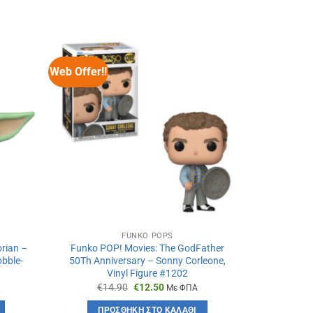
Web Offer!!
Web Offer!!
FUNKO POPS
rian –
Funko POP! Movies: The GodFather
Funko Pop!
obble-
50Th Anniversary – Sonny Corleone,
Iden Vers
Vinyl Figure #1202
Edition), V
Original
Η
€
14.90
€
12.50
€
1
Με ΦΠΑ
α
price
τρέχουσα
was:
τιμή
ΠΡΟΣΘΉΚΗ ΣΤΟ ΚΑΛΆΘΙ
ΠΡ