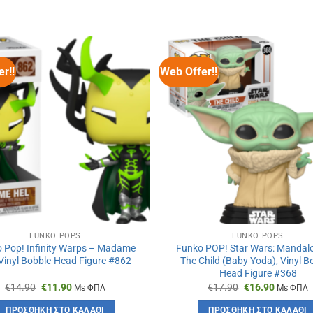
r!!
Web Offer!!
FUNKO POPS
FUNKO POPS
 Pop! Infinity Warps – Madame
Funko POP! Star Wars: Mandalo
 Vinyl Bobble-Head Figure #862
The Child (Baby Yoda), Vinyl B
Head Figure #368
Original
Η
Original
Η
€
14.90
€
11.90
€
17.90
€
16.90
Με ΦΠΑ
Με ΦΠΑ
price
τρέχουσα
price
τρέχουσ
was:
τιμή
was:
τιμή
ΠΡΟΣΘΉΚΗ ΣΤΟ ΚΑΛΆΘΙ
ΠΡΟΣΘΉΚΗ ΣΤΟ ΚΑΛΆΘΙ