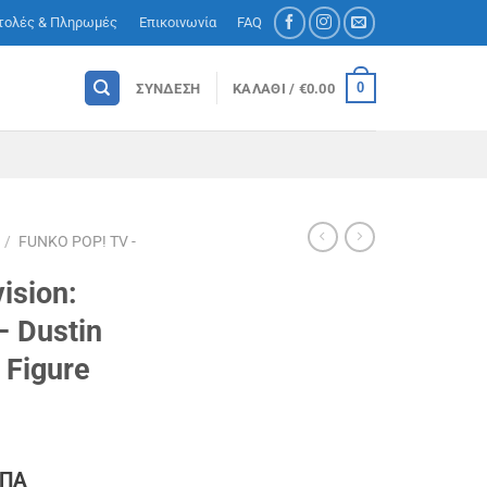
τολές & Πληρωμές
Επικοινωνία
FAQ
0
ΣΎΝΔΕΣΗ
ΚΑΛΆΘΙ /
€
0.00
/
FUNKO POP! TV -
ision:
– Dustin
 Figure
ΦΠΑ