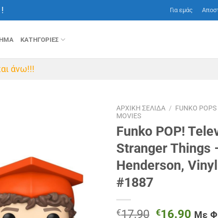
!
Για εμάς
Αποσ
ΤΗΜΑ
ΚΑΤΗΓΟΡΙΕΣ
αι άνω!!!
ΑΡΧΙΚΉ ΣΕΛΊΔΑ
/
FUNKO POPS
MOVIES
Funko POP! Telev
Stranger Things 
Henderson, Vinyl
#1887
Original
Η
€
17.90
€
16.90
Με 