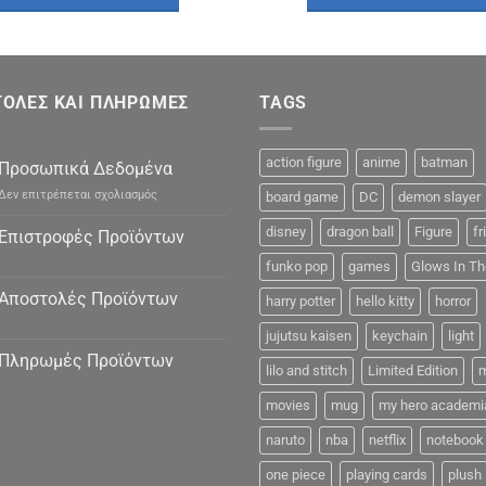
€14.90.
είναι:
€17.90.
είναι:
€11.90.
€16.90.
ΟΛΕΣ ΚΑΙ ΠΛΗΡΩΜΕΣ
TAGS
action figure
anime
batman
Προσωπικά Δεδομένα
στο
Δεν επιτρέπεται σχολιασμός
board game
DC
demon slayer
Προσωπικά
Δεδομένα
disney
dragon ball
Figure
fr
Επιστροφές Προϊόντων
funko pop
games
Glows In Th
Αποστολές Προϊόντων
harry potter
hello kitty
horror
jujutsu kaisen
keychain
light
Πληρωμές Προϊόντων
lilo and stitch
Limited Edition
m
movies
mug
my hero academi
naruto
nba
netflix
notebook
one piece
playing cards
plush