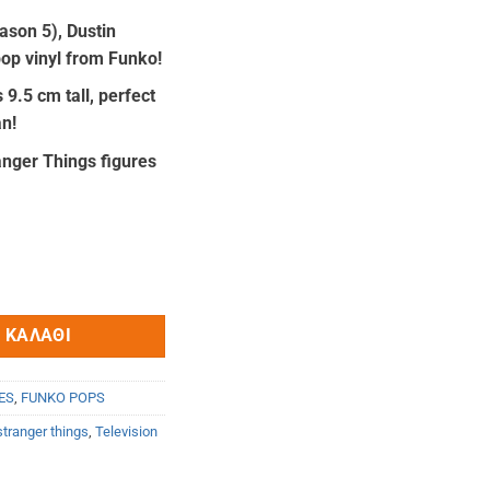
ουσα
ason 5), Dustin
 pop vinyl from Funko!
:
90.
 9.5 cm tall, perfect
an!
ranger Things figures
 ΚΑΛΆΘΙ
ES
,
FUNKO POPS
stranger things
,
Television