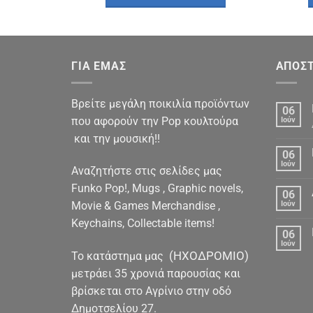
€14.90.
είναι:
€12.50.
ΓΙΑ ΕΜΑΣ
ΑΠΟΣΤ
Βρείτε μεγάλη ποικιλία προϊόντων
06
που αφορούν την Pop κουλτούρα
Ιούν
και την μουσική!!
06
Ιούν
Αναζητήστε στις σελίδες μας
Funko Pop!, Mugs , Graphic novels,
06
Movie & Games Merchandise ,
Ιούν
Keychains, Collectable items!
06
Ιούν
(ΗΧΟΔΡΟΜΙΟ)
To κατάστημα μας
μετράει 35 χρονιά παρουσίας και
βρίσκεται στο Αγρίνιο στην οδό
Δημοτσελίου 27.