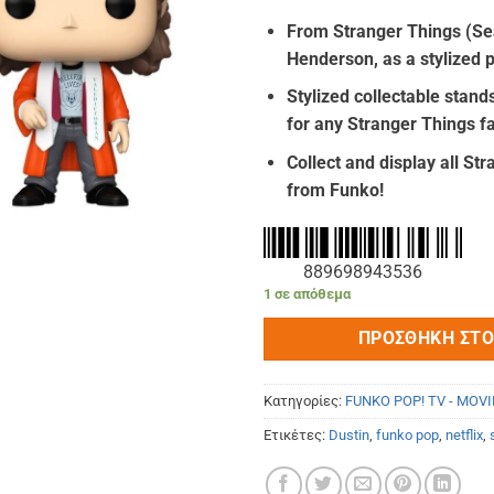
price
τρέχ
From Stranger Things (Se
was:
τιμή
Henderson
, as a stylized
€17.90.
είναι
€16.
Stylized collectable stands
for any Stranger Things f
Collect and display all St
from Funko!
889698943536
1 σε απόθεμα
ΠΡΟΣΘΉΚΗ ΣΤΟ
Κατηγορίες:
FUNKO POP! TV - MOVI
Ετικέτες:
Dustin
,
funko pop
,
netflix
,