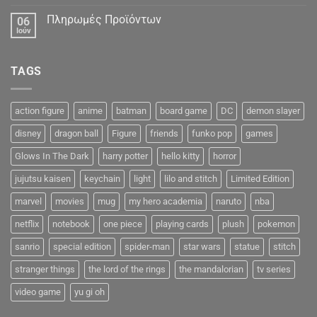
Πληρωμές Προϊόντων
06
Ιούν
TAGS
action figure
anime
batman
board game
DC
demon slayer
disney
dragon ball
Figure
friends
funko pop
games
Glows In The Dark
harry potter
hello kitty
horror
jujutsu kaisen
keychain
light
lilo and stitch
Limited Edition
marvel
movies
mug
my hero academia
naruto
nba
netflix
notebook
one piece
playing cards
plush
pokemon
sanrio
special edition
spider-man
star wars
statue
stitch
stranger things
the lord of the rings
the mandalorian
tv series
video game
yu gi oh