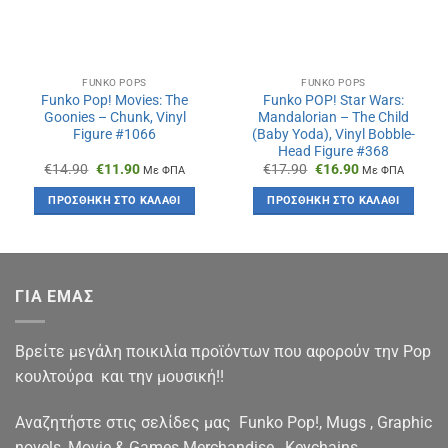
FUNKO POPS
FUNKO POPS
Funko Pop! Movies: The
Funko POP! Star Wars:
Goonies – Chunk, Vinyl
Mandalorian – The Child
Figure #1066
(Baby Yoda), Vinyl Bobble-
Head Figure #368
Original
Η
Original
Η
€
14.90
€
11.90
€
17.90
€
16.90
Με ΦΠΑ
Με ΦΠΑ
price
τρέχουσα
price
τρέχουσα
was:
τιμή
was:
τιμή
ΠΡΟΣΘΉΚΗ ΣΤΟ ΚΑΛΆΘΙ
ΠΡΟΣΘΉΚΗ ΣΤΟ ΚΑΛΆΘΙ
€14.90.
είναι:
€17.90.
είναι:
€11.90.
€16.90.
ΓΙΑ ΕΜΑΣ
Βρείτε μεγάλη ποικιλία προϊόντων που αφορούν την Pop
κουλτούρα και την μουσική!!
Αναζητήστε στις σελίδες μας Funko Pop!, Mugs , Graphic
novels, Movie & Games Merchandise , Keychains,