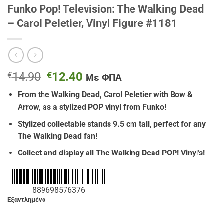
Funko Pop! Television: The Walking Dead
– Carol Peletier, Vinyl Figure #1181
Original
Η
€
14.90
€
12.40
Με ΦΠΑ
price
τρέχουσα
From the Walking Dead, Carol Peletier
with Bow &
was:
τιμή
Arrow
, as a stylized POP vinyl from Funko!
€14.90.
είναι:
€12.40.
Stylized collectable stands 9.5 cm tall, perfect for any
The Walking Dead fan!
Collect and display all The Walking Dead POP! Vinyl’s!
889698576376
Εξαντλημένο