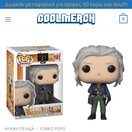
Μετάβαση
Δωρεάν μεταφορικά για αγορές 60 ευρώ και άνω!!!
στο
περιεχόμενο
0
ΑΡΧΙΚΉ ΣΕΛΊΔΑ
/
FUNKO POPS