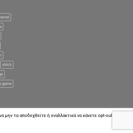
arvel
a
n
stitch
gs
o game
α μην τα αποδεχθείτε ή εναλλακτικά να κάνετε opt-out όποτε