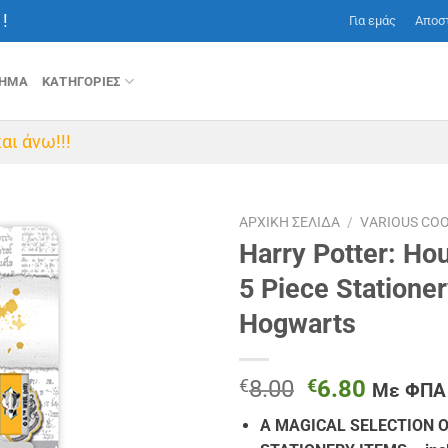
!
Για εμάς
Αποσ
ΤΗΜΑ
ΚΑΤΗΓΟΡΙΕΣ
αι άνω!!!
ΑΡΧΙΚΉ ΣΕΛΊΔΑ
/
VARIOUS CO
Harry Potter: Hou
5 Piece Stationer
Hogwarts
Original
Η
€
8.00
€
6.80
Με ΦΠΑ
price
τρέχου
A MAGICAL SELECTION O
was:
τιμή