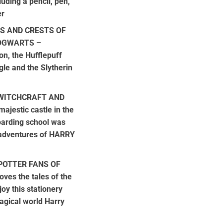
ding a pencil, pen,
er
S AND CRESTS OF
OGWARTS –
on, the Hufflepuff
le and the Slytherin
WITCHCRAFT AND
ajestic castle in the
boarding school was
 adventures of HARRY
POTTER FANS OF
ves the tales of the
oy this stationery
agical world Harry