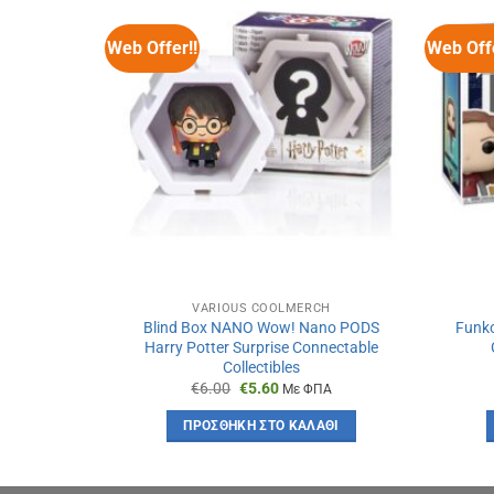
Web Offer!!
Web Offe
VARIOUS COOLMERCH
Blind Box NANO Wow! Nano PODS
Funko
Harry Potter Surprise Connectable
Collectibles
Original
Η
€
6.00
€
5.60
Με ΦΠΑ
price
τρέχουσα
was:
τιμή
ΠΡΟΣΘΉΚΗ ΣΤΟ ΚΑΛΆΘΙ
€6.00.
είναι:
€5.60.