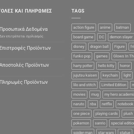
ΟΛΕΣ ΚΑΙ ΠΛΗΡΩΜΕΣ
TAGS
action figure
anime
batman
Προσωπικά Δεδομένα
στο
Δεν επιτρέπεται σχολιασμός
board game
DC
demon slayer
Προσωπικά
Δεδομένα
disney
dragon ball
Figure
fr
Επιστροφές Προϊόντων
funko pop
games
Glows In Th
Αποστολές Προϊόντων
harry potter
hello kitty
horror
jujutsu kaisen
keychain
light
Πληρωμές Προϊόντων
lilo and stitch
Limited Edition
m
movies
mug
my hero academi
naruto
nba
netflix
notebook
one piece
playing cards
plush
pokemon
sanrio
special editio
spider-man
star wars
statue