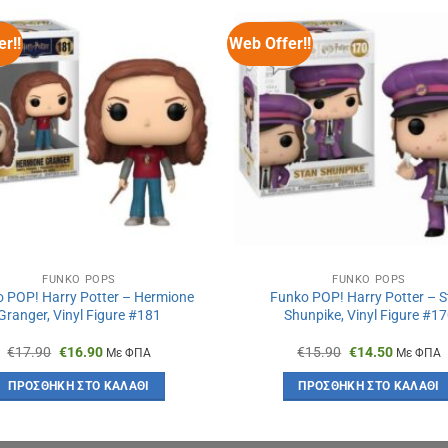
r!!
Web Offer!!
FUNKO POPS
FUNKO POPS
 POP! Harry Potter – Hermione
Funko POP! Harry Potter – 
Granger, Vinyl Figure #181
Shunpike, Vinyl Figure #1
Original
Η
Original
Η
€
17.90
€
16.90
€
15.90
€
14.50
Με ΦΠΑ
Με ΦΠΑ
price
τρέχουσα
price
τρέχουσ
was:
τιμή
was:
τιμή
ΠΡΟΣΘΉΚΗ ΣΤΟ ΚΑΛΆΘΙ
ΠΡΟΣΘΉΚΗ ΣΤΟ ΚΑΛΆΘΙ
€17.90.
είναι:
€15.90.
είναι:
€16.90.
€14.50.