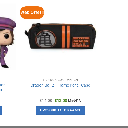
Web Offer!!
Web Offer!!
VARIOUS COOLMERCH
Stan
Funko POP! 
Dragon Ball Z – Kame Pencil Case
70
Original
Η
€
14.00
€
13.00
€
1
Με ΦΠΑ
α
price
τρέχουσα
was:
τιμή
ΠΡΟΣΘΉΚΗ ΣΤΟ ΚΑΛΆΘΙ
ΠΡ
€14.00.
είναι:
€13.00.