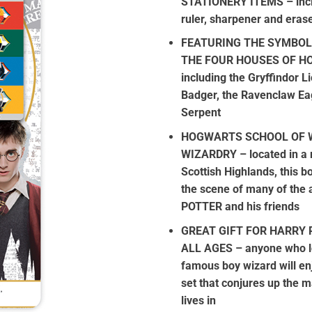
STATIONERY ITEMS – inclu
€8.00.
είναι:
ruler, sharpener and eras
€6.80.
FEATURING THE SYMBOL
THE FOUR HOUSES OF H
including the Gryffindor Li
Badger, the Ravenclaw Eag
Serpent
HOGWARTS SCHOOL OF 
WIZARDRY – located in a m
Scottish Highlands, this 
the scene of many of the
POTTER and his friends
GREAT GIFT FOR HARRY 
ALL AGES – anyone who lo
famous boy wizard will enj
set that conjures up the m
lives in