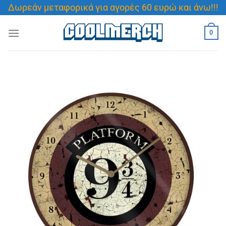
Μετάβαση
Δωρεάν μεταφορικά για αγορές 60 ευρώ και άνω!!!
στο
περιεχόμενο
0