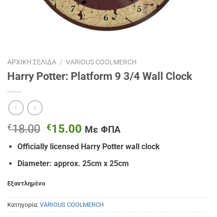
ΑΡΧΙΚΉ ΣΕΛΊΔΑ
/
VARIOUS COOLMERCH
Harry Potter: Platform 9 3/4 Wall Clock
Original
Η
€
18.00
€
15.00
Με ΦΠΑ
price
τρέχουσα
Officially licensed Harry Potter wall clock
was:
τιμή
€18.00.
είναι:
Diameter: approx. 25cm x 25cm
€15.00.
Εξαντλημένο
Κατηγορία:
VARIOUS COOLMERCH