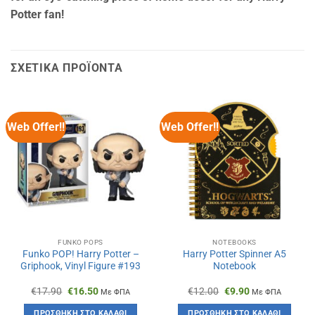
Potter fan!
ΣΧΕΤΙΚΆ ΠΡΟΪΌΝΤΑ
Web Offer!!
Web Offer!!
FUNKO POPS
NOTEBOOKS
Funko POP! Harry Potter –
Harry Potter Spinner A5
Griphook, Vinyl Figure #193
Notebook
Original
Η
Original
Η
€
17.90
€
16.50
€
12.00
€
9.90
Με ΦΠΑ
Με ΦΠΑ
price
τρέχουσα
price
τρέχουσα
was:
τιμή
was:
τιμή
ΠΡΟΣΘΉΚΗ ΣΤΟ ΚΑΛΆΘΙ
ΠΡΟΣΘΉΚΗ ΣΤΟ ΚΑΛΆΘΙ