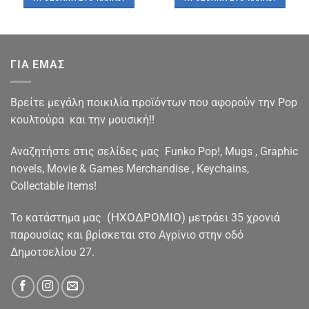
€17.90.
είναι:
€12.00.
είναι:
€16.50.
€9.90.
ΓΙΑ ΕΜΑΣ
Βρείτε μεγάλη ποικιλία προϊόντων που αφορούν την Pop
κουλτούρα και την μουσική!!
Αναζητήστε στις σελίδες μας Funko Pop!, Mugs , Graphic
novels, Movie & Games Merchandise , Keychains,
Collectable items!
(ΗΧΟΔΡΟΜΙΟ)
To κατάστημα μας
μετράει 35 χρονιά
παρουσίας και βρίσκεται στο Αγρίνιο στην οδό
Δημοτσελίου 27.