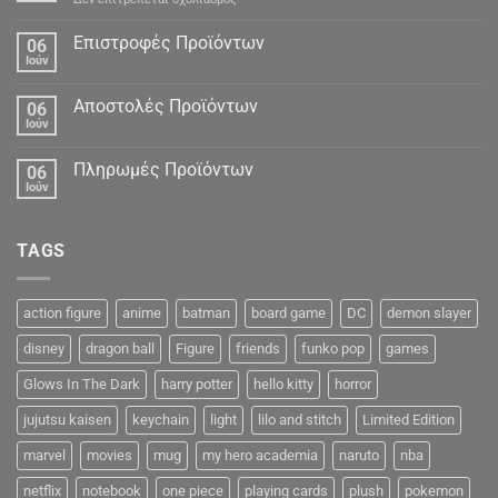
Προσωπικά
Δεδομένα
Επιστροφές Προϊόντων
06
Ιούν
Αποστολές Προϊόντων
06
Ιούν
Πληρωμές Προϊόντων
06
Ιούν
TAGS
action figure
anime
batman
board game
DC
demon slayer
disney
dragon ball
Figure
friends
funko pop
games
Glows In The Dark
harry potter
hello kitty
horror
jujutsu kaisen
keychain
light
lilo and stitch
Limited Edition
marvel
movies
mug
my hero academia
naruto
nba
netflix
notebook
one piece
playing cards
plush
pokemon