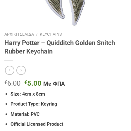
ΑΡΧΙΚΉ ΣΕΛΊΔΑ
/
KEYCHAINS
Harry Potter – Quidditch Golden Snitch
Rubber Keychain
Original
Η
€
6.00
€
5.00
Με ΦΠΑ
price
τρέχουσα
Size: 4cm x 8cm
was:
τιμή
€6.00.
είναι:
Product Type: Keyring
€5.00.
Material: PVC
Official Licensed Product