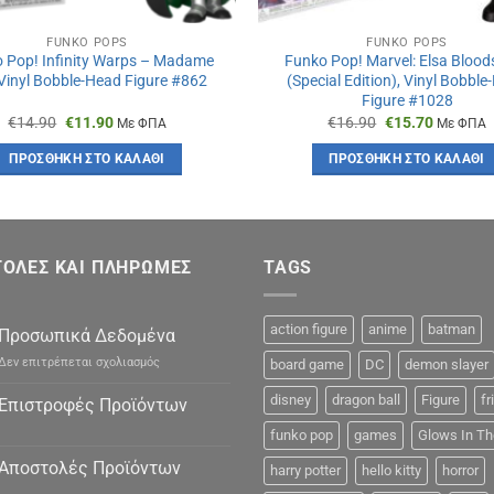
FUNKO POPS
FUNKO POPS
 Pop! Infinity Warps – Madame
Funko Pop! Marvel: Elsa Blood
 Vinyl Bobble-Head Figure #862
(Special Edition), Vinyl Bobbl
Figure #1028
Original
Η
Original
Η
€
14.90
€
11.90
€
16.90
€
15.70
Με ΦΠΑ
Με ΦΠΑ
price
τρέχουσα
price
τρέχουσ
was:
τιμή
was:
τιμή
ΠΡΟΣΘΉΚΗ ΣΤΟ ΚΑΛΆΘΙ
ΠΡΟΣΘΉΚΗ ΣΤΟ ΚΑΛΆΘΙ
€14.90.
είναι:
€16.90.
είναι:
€11.90.
€15.70.
ΟΛΕΣ ΚΑΙ ΠΛΗΡΩΜΕΣ
TAGS
action figure
anime
batman
Προσωπικά Δεδομένα
στο
Δεν επιτρέπεται σχολιασμός
board game
DC
demon slayer
Προσωπικά
Δεδομένα
disney
dragon ball
Figure
fr
Επιστροφές Προϊόντων
funko pop
games
Glows In Th
Αποστολές Προϊόντων
harry potter
hello kitty
horror