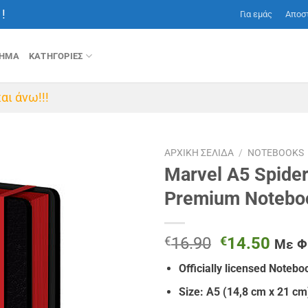
!
Για εμάς
Αποσ
ΤΗΜΑ
ΚΑΤΗΓΟΡΙΕΣ
αι άνω!!!
ΑΡΧΙΚΉ ΣΕΛΊΔΑ
/
NOTEBOOKS
Marvel A5 Spide
Premium Notebo
Original
Η
€
16.90
€
14.50
Με 
price
τρέχ
Officially licensed Notebo
was:
τιμή
€16.90.
είναι
Size: A5 (14,8 cm x 21 cm