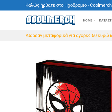
Μετάβαση
Καλώς ήρθατε στο Ηχοδρόμιο - Coolmerch 
στο
περιεχόμενο
HOME
ΚΑΤΑΣ
Δωρεάν μεταφορικά για αγορές 60 ευρώ κ