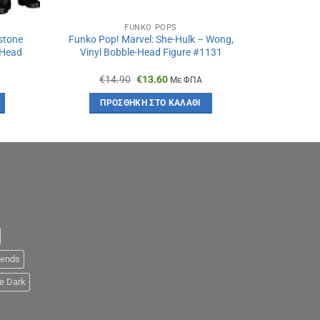
FUNKO POPS
stone
Funko Pop! Marvel: She-Hulk – Wong,
e-Head
Vinyl Bobble-Head Figure #1131
Original
Η
€
14.90
€
13.60
Με ΦΠΑ
α
price
τρέχουσα
was:
τιμή
ΠΡΟΣΘΉΚΗ ΣΤΟ ΚΑΛΆΘΙ
€14.90.
είναι:
€13.60.
iends
e Dark