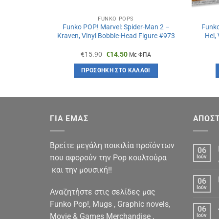
FUNKO POPS
Love and
Funko POP! Marvel: Spider-Man 2 –
Funko
yl Bobble-
Kraven, Vinyl Bobble-Head Figure #973
Hel,
1
Original
Η
€
15.90
€
14.50
ΦΠΑ
Με ΦΠΑ
χουσα
price
τρέχουσα
was:
τιμή
ΆΘΙ
ΠΡΟΣΘΉΚΗ ΣΤΟ ΚΑΛΆΘΙ
:
€15.90.
είναι:
60.
€14.50.
ΓΙΑ ΕΜΑΣ
ΑΠΟΣΤ
Βρείτε μεγάλη ποικιλία προϊόντων
06
που αφορούν την Pop κουλτούρα
Ιούν
και την μουσική!!
06
Ιούν
Αναζητήστε στις σελίδες μας
Funko Pop!, Mugs , Graphic novels,
06
Movie & Games Merchandise ,
Ιούν