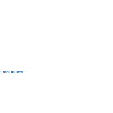
50.
k
,
retro
,
spiderman