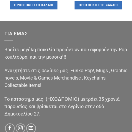
was:
τιμή
was:
τιμή
ΠΡΟΣΘΉΚΗ ΣΤΟ ΚΑΛΆΘΙ
ΠΡΟΣΘΉΚΗ ΣΤΟ ΚΑΛΆΘΙ
€6.00.
είναι:
€32.00.
είναι:
€5.00.
€29.00.
ΓΙΑ ΕΜΑΣ
Βρείτε μεγάλη ποικιλία προϊόντων που αφορούν την Pop
κουλτούρα και την μουσική!!
Αναζητήστε στις σελίδες μας Funko Pop!, Mugs , Graphic
novels, Movie & Games Merchandise , Keychains,
Collectable items!
(ΗΧΟΔΡΟΜΙΟ)
To κατάστημα μας
μετράει 35 χρονιά
παρουσίας και βρίσκεται στο Αγρίνιο στην οδό
Δημοτσελίου 27.