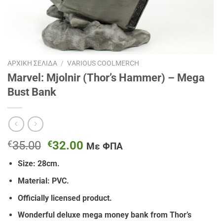
ΑΡΧΙΚΉ ΣΕΛΊΔΑ
/
VARIOUS COOLMERCH
Marvel: Mjolnir (Thor’s Hammer) – Mega
Bust Bank
Original
Η
€
35.00
€
32.00
Με ΦΠΑ
price
τρέχουσα
Size: 28cm.
was:
τιμή
€35.00.
είναι:
Material: PVC.
€32.00.
Officially licensed product.
Wonderful deluxe mega money bank from Thor’s