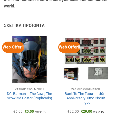
world.
ΣΧΕΤΙΚΆ ΠΡΟΪΌΝΤΑ
Web Offer!!
Web Offer!!
VARIOUS COOLMERCH
VARIOUS COOLMERCH
DC: Batman – The Cowl, The
Back To The Future – 40th
Scowl 3d Poster (Popheads)
Anniversary Time Circuit
Ingot
Original
Η
Original
Η
€
6.00
€
5.00
€
32.00
€
29.00
Με ΦΠΑ
Με ΦΠΑ
price
τρέχουσα
price
τρέχουσα