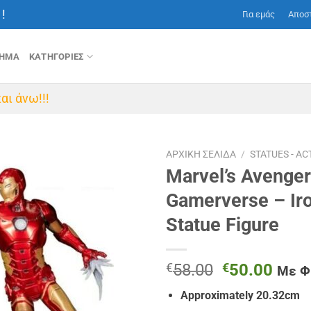
!
Για εμάς
Αποσ
ΤΗΜΑ
ΚΑΤΗΓΟΡΙΕΣ
αι άνω!!!
ΑΡΧΙΚΉ ΣΕΛΊΔΑ
/
STATUES - AC
Marvel’s Avenger
Gamerverse – Ir
Statue Figure
Original
Η
€
58.00
€
50.00
Με 
price
τρέχ
Approximately 20.32cm
was:
τιμή