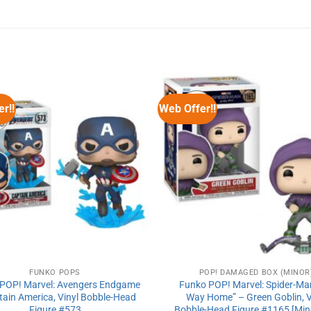
r!!
Web Offer!!
FUNKO POPS
POP! DAMAGED BOX (MINOR
POP! Marvel: Avengers Endgame
Funko POP! Marvel: Spider-Ma
tain America, Vinyl Bobble-Head
Way Home” – Green Goblin, V
Figure #573
Bobble-Head Figure #1165 [Min