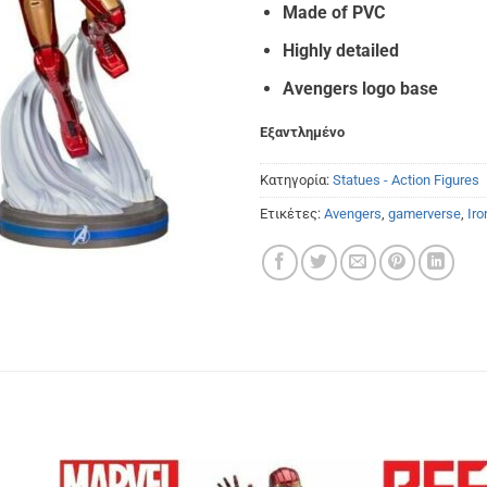
€58.00.
είναι
Made of PVC
€50.
Highly detailed
Avengers logo base
Εξαντλημένο
Κατηγορία:
Statues - Action Figures
Ετικέτες:
Avengers
,
gamerverse
,
Ir