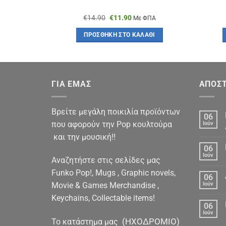
Original
Η
€
14.90
€
11.90
Με ΦΠΑ
price
τρέχουσα
was:
τιμή
ΠΡΟΣΘΉΚΗ ΣΤΟ ΚΑΛΆΘΙ
€14.90.
είναι:
€11.90.
ΓΙΑ ΕΜΑΣ
ΑΠΟΣΤ
Βρείτε μεγάλη ποικιλία προϊόντων
06
που αφορούν την Pop κουλτούρα
Ιούν
και την μουσική!!
06
Ιούν
Αναζητήστε στις σελίδες μας
Funko Pop!, Mugs , Graphic novels,
06
Movie & Games Merchandise ,
Ιούν
Keychains, Collectable items!
06
Ιούν
(ΗΧΟΔΡΟΜΙΟ)
To κατάστημα μας