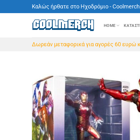
Μετάβαση
Καλώς ήρθατε στο Ηχοδρόμιο - Coolmerch 
στο
περιεχόμενο
HOME
ΚΑΤΑΣ
Δωρεάν μεταφορικά για αγορές 60 ευρώ κ