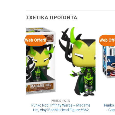
ΣΧΕΤΙΚΆ ΠΡΟΪΌΝΤΑ
Web Offer!!
Web Offe
FUNKO POPS
Funko Pop! Infinity Warps – Madame
Funko 
Hel, Vinyl Bobble-Head Figure #862
– Cap