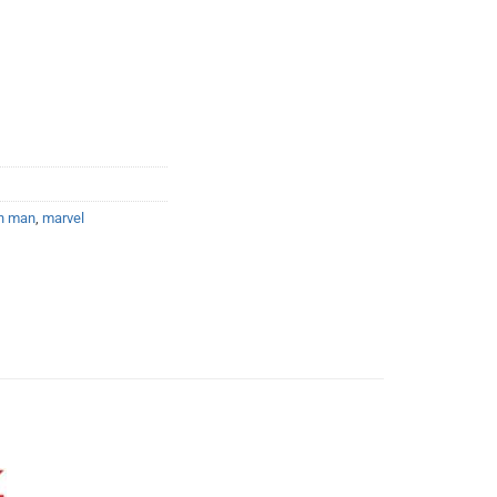
:
00.
on man
,
marvel