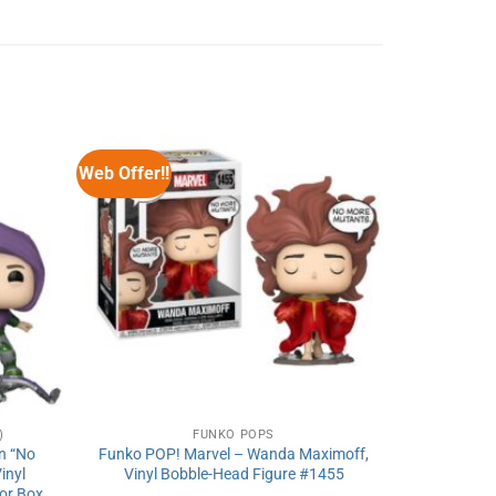
Web Offer!!
Web Offer!!
)
FUNKO POPS
n “No
Funko POP! Marvel – Wanda Maximoff,
Funko POP
inyl
Vinyl Bobble-Head Figure #1455
Old Man 
or Box