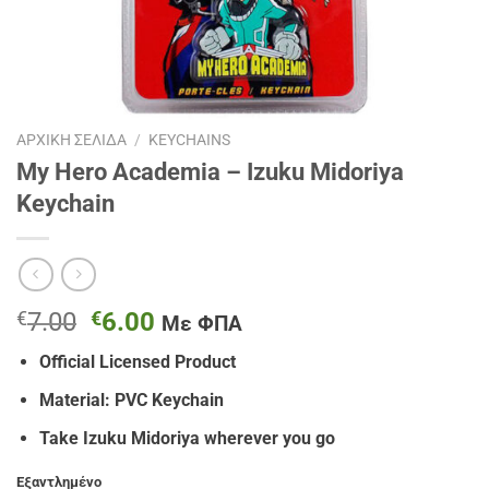
ΑΡΧΙΚΉ ΣΕΛΊΔΑ
/
KEYCHAINS
My Hero Academia – Izuku Midoriya
Keychain
Original
Η
€
7.00
€
6.00
Με ΦΠΑ
price
τρέχουσα
Official Licensed Product
was:
τιμή
€7.00.
είναι:
Material: PVC Keychain
€6.00.
Take Izuku Midoriya wherever you go
Εξαντλημένο