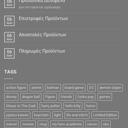
Προσωπικά Δεδομένα
06
Ιούν
στο
Δεν επιτρέπεται σχολιασμός
Προσωπικά
Δεδομένα
Επιστροφές Προϊόντων
06
Ιούν
Αποστολές Προϊόντων
06
Ιούν
Πληρωμές Προϊόντων
06
Ιούν
TAGS
action figure
anime
batman
board game
DC
demon slayer
disney
dragon ball
Figure
friends
funko pop
games
Glows In The Dark
harry potter
hello kitty
horror
jujutsu kaisen
keychain
light
lilo and stitch
Limited Edition
marvel
movies
mug
my hero academia
naruto
nba