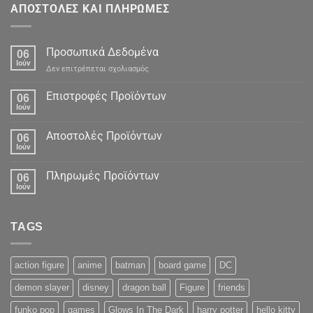
ΑΠΟΣΤΟΛΕΣ ΚΑΙ ΠΛΗΡΩΜΕΣ
Προσωπικά Δεδομένα
06
Ιούν
στο
Δεν επιτρέπεται σχολιασμός
Προσωπικά
Δεδομένα
Επιστροφές Προϊόντων
06
Ιούν
Αποστολές Προϊόντων
06
Ιούν
Πληρωμές Προϊόντων
06
Ιούν
TAGS
action figure
anime
batman
board game
DC
demon slayer
disney
dragon ball
Figure
friends
funko pop
games
Glows In The Dark
harry potter
hello kitty