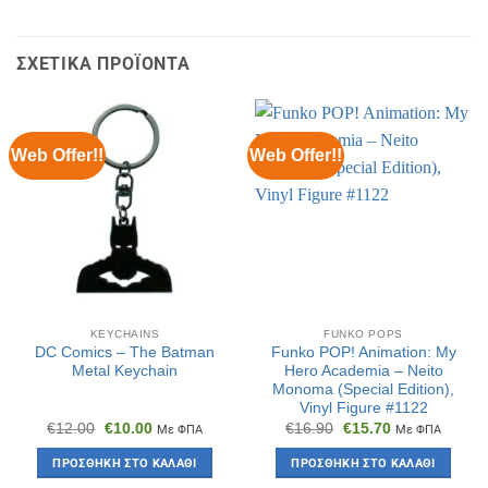
ΣΧΕΤΙΚΆ ΠΡΟΪΌΝΤΑ
Web Offer!!
Web Offer!!
KEYCHAINS
FUNKO POPS
DC Comics – The Batman
Funko POP! Animation: My
Metal Keychain
Hero Academia – Neito
Monoma (Special Edition),
Vinyl Figure #1122
Original
Η
Original
Η
€
12.00
€
10.00
€
16.90
€
15.70
Με ΦΠΑ
Με ΦΠΑ
price
τρέχουσα
price
τρέχουσα
was:
τιμή
was:
τιμή
ΠΡΟΣΘΉΚΗ ΣΤΟ ΚΑΛΆΘΙ
ΠΡΟΣΘΉΚΗ ΣΤΟ ΚΑΛΆΘΙ
€12.00.
είναι:
€16.90.
είναι:
€10.00.
€15.70.