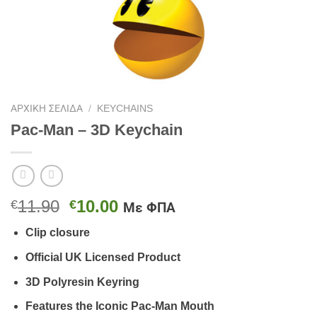
ΑΡΧΙΚΉ ΣΕΛΊΔΑ
/
KEYCHAINS
Pac-Man – 3D Keychain
Original
Η
11.90
10.00
€
€
Με ΦΠΑ
price
τρέχουσα
Clip closure
was:
τιμή
€11.90.
είναι:
Official UK Licensed Product
€10.00.
3D Polyresin Keyring
Features the Iconic Pac-Man Mouth