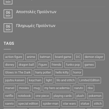
Ιούν
Αποστολές Προϊόντων
06
Ιούν
Πληρωμές Προϊόντων
06
Ιούν
TAGS
action figure
anime
batman
board game
DC
demon slayer
disney
dragon ball
Figure
friends
funko pop
games
Glows In The Dark
harry potter
hello kitty
horror
jujutsu kaisen
keychain
light
lilo and stitch
Limited Edition
marvel
movies
mug
my hero academia
naruto
nba
netflix
notebook
one piece
playing cards
plush
pokemon
sanrio
special edition
spider-man
star wars
statue
stitch