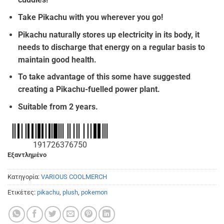
€37.00.
είναι:
€33.00.
Take Pikachu with you wherever you go!
Pikachu naturally stores up electricity in its body, it
needs to discharge that energy on a regular basis to
maintain good health.
To take advantage of this some have suggested
creating a Pikachu-fuelled power plant.
Suitable from 2 years.
191726376750
Εξαντλημένο
Κατηγορία:
VARIOUS COOLMERCH
Ετικέτες:
pikachu
,
plush
,
pokemon