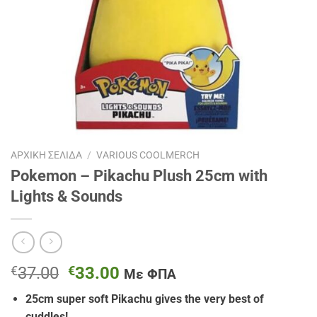
ΑΡΧΙΚΉ ΣΕΛΊΔΑ
/
VARIOUS COOLMERCH
Pokemon – Pikachu Plush 25cm with
Lights & Sounds
Original
Η
€
37.00
€
33.00
Με ΦΠΑ
price
τρέχουσα
25cm super soft Pikachu gives the very best of
was:
τιμή
cuddles!