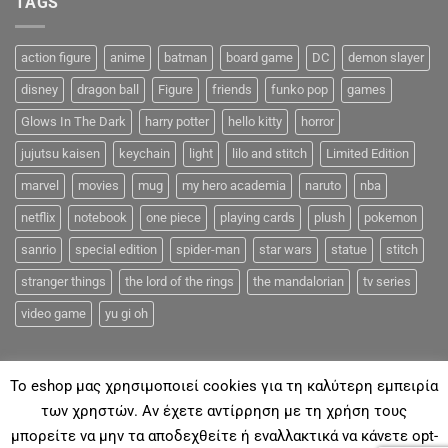
TAGS
action figure
anime
batman
board game
DC
demon slayer
disney
dragon ball
Figure
friends
funko pop
games
Glows In The Dark
harry potter
hello kitty
horror
jujutsu kaisen
keychain
light
lilo and stitch
Limited Edition
marvel
movies
mug
my hero academia
naruto
nba
netflix
notebook
one piece
playing cards
plush
pokemon
sanrio
special edition
spider-man
star wars
statue
stitch
stranger things
the lord of the rings
the mandalorian
tv series
video game
yu gi oh
To eshop μας χρησιμοποιεί cookies για τη καλύτερη εμπειρία
των χρηστών. Αν έχετε αντίρρηση με τη χρήση τους
μπορείτε να μην τα αποδεχθείτε ή εναλλακτικά να κάνετε opt-
ΓΙΑ ΕΜΆΣ
ΑΠΟΣΤΟΛΈΣ & ΠΛΗΡΩΜΈΣ
ΕΠΙΚΟΙΝΩΝΊΑ
FAQ