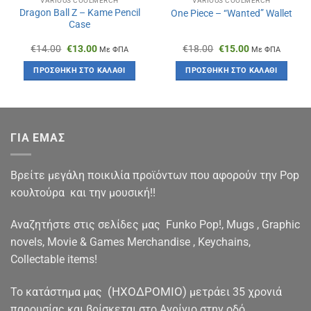
VARIOUS COOLMERCH
VARIOUS COOLMERCH
Dragon Ball Z – Kame Pencil
One Piece – “Wanted” Wallet
Case
Original
Η
Original
Η
€
14.00
€
13.00
€
18.00
€
15.00
Με ΦΠΑ
Με ΦΠΑ
price
τρέχουσα
price
τρέχουσα
was:
τιμή
was:
τιμή
ΠΡΟΣΘΉΚΗ ΣΤΟ ΚΑΛΆΘΙ
ΠΡΟΣΘΉΚΗ ΣΤΟ ΚΑΛΆΘΙ
€14.00.
είναι:
€18.00.
είναι:
€13.00.
€15.00.
ΓΙΑ ΕΜΑΣ
Βρείτε μεγάλη ποικιλία προϊόντων που αφορούν την Pop
κουλτούρα και την μουσική!!
Αναζητήστε στις σελίδες μας Funko Pop!, Mugs , Graphic
novels, Movie & Games Merchandise , Keychains,
Collectable items!
(ΗΧΟΔΡΟΜΙΟ)
To κατάστημα μας
μετράει 35 χρονιά
παρουσίας και βρίσκεται στο Αγρίνιο στην οδό