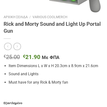
ΑΡΧΙΚΉ ΣΕΛΊΔΑ
/
VARIOUS COOLMERCH
Rick and Morty Sound and Light Up Portal
Gun
Original
Η
€
25.00
€
21.90
Με ΦΠΑ
price
τρέχουσα
Item Dimensions L x W x H 20.3cm x 8.9cm x 21.6cm
was:
τιμή
€25.00.
είναι:
Sound and Lights
€21.90.
Must have for any Rick & Morty fan
Εξαντλημένο