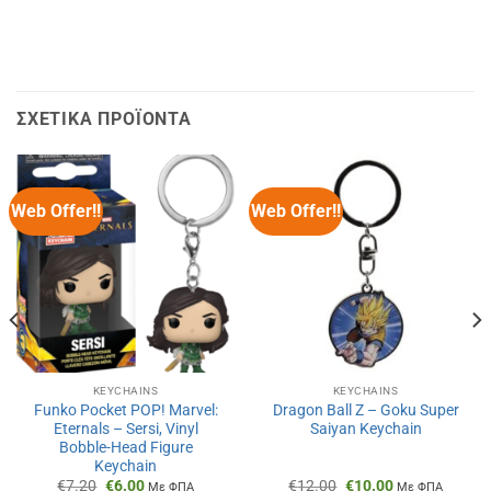
ΣΧΕΤΙΚΆ ΠΡΟΪΌΝΤΑ
Web Offer!!
Web Offer!!
KEYCHAINS
KEYCHAINS
Funko Pocket POP! Marvel:
Dragon Ball Z – Goku Super
Eternals – Sersi, Vinyl
Saiyan Keychain
Bobble-Head Figure
Keychain
Original
Η
Original
Η
€
7.20
€
6.00
€
12.00
€
10.00
Με ΦΠΑ
Με ΦΠΑ