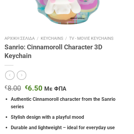
ΑΡΧΙΚΉ ΣΕΛΊΔΑ
/
KEYCHAINS
/
TV - MOVIE KEYCHAINS
Sanrio: Cinnamoroll Character 3D
Keychain
Original
Η
€
8.00
€
6.50
Με ΦΠΑ
price
τρέχουσα
Authentic Cinnamoroll character from the Sanrio
was:
τιμή
series
€8.00.
είναι:
€6.50.
Stylish design with a playful mood
Durable and lightweight – ideal for everyday use