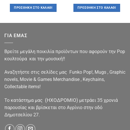
price
τρέχουσα
price
τρέχουσα
was:
τιμή
was:
τιμή
ΠΡΟΣΘΉΚΗ ΣΤΟ ΚΑΛΆΘΙ
ΠΡΟΣΘΉΚΗ ΣΤΟ ΚΑΛΆΘΙ
€7.20.
είναι:
€12.00.
είναι:
€6.00.
€10.00.
ΓΙΑ ΕΜΑΣ
Βρείτε μεγάλη ποικιλία προϊόντων που αφορούν την Pop
κουλτούρα και την μουσική!!
Αναζητήστε στις σελίδες μας Funko Pop!, Mugs , Graphic
novels, Movie & Games Merchandise , Keychains,
Collectable items!
(ΗΧΟΔΡΟΜΙΟ)
To κατάστημα μας
μετράει 35 χρονιά
παρουσίας και βρίσκεται στο Αγρίνιο στην οδό
Δημοτσελίου 27.