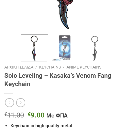
ΑΡΧΙΚΉ ΣΕΛΊΔΑ
/
KEYCHAINS
/
ANIME KEYCHAINS
Solo Leveling – Kasaka’s Venom Fang
Keychain
Original
Η
€
11.00
€
9.00
Με ΦΠΑ
price
τρέχουσα
Keychain in high quality metal
was:
τιμή