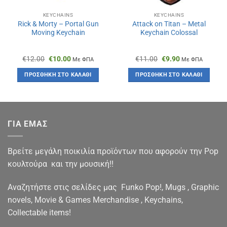
KEYCHAINS
KEYCHAINS
Rick & Morty – Portal Gun
Attack οn Titan – Metal
Moving Keychain
Keychain Colossal
Original
Η
Original
Η
€
12.00
€
10.00
€
11.00
€
9.90
Με ΦΠΑ
Με ΦΠΑ
price
τρέχουσα
price
τρέχουσα
was:
τιμή
was:
τιμή
ΠΡΟΣΘΉΚΗ ΣΤΟ ΚΑΛΆΘΙ
ΠΡΟΣΘΉΚΗ ΣΤΟ ΚΑΛΆΘΙ
€12.00.
είναι:
€11.00.
είναι:
€10.00.
€9.90.
ΓΙΑ ΕΜΑΣ
Βρείτε μεγάλη ποικιλία προϊόντων που αφορούν την Pop
κουλτούρα και την μουσική!!
Αναζητήστε στις σελίδες μας Funko Pop!, Mugs , Graphic
novels, Movie & Games Merchandise , Keychains,
Collectable items!