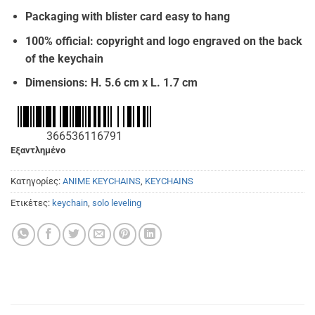
€11.00.
είναι:
Packaging with blister card easy to hang
€9.00.
100% official: copyright and logo engraved on the back
of the keychain
Dimensions: H. 5.6 cm x L. 1.7 cm
366536116791
Εξαντλημένο
Κατηγορίες:
ANIME KEYCHAINS
,
KEYCHAINS
Ετικέτες:
keychain
,
solo leveling