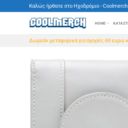
Μετάβαση
Καλώς ήρθατε στο Ηχοδρόμιο - Coolmerch 
στο
περιεχόμενο
HOME
ΚΑΤΑΣ
Δωρεάν μεταφορικά για αγορές 60 ευρώ κ