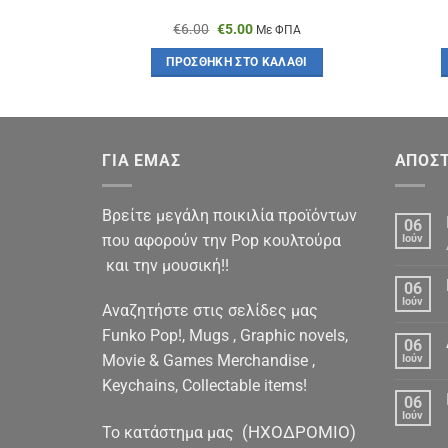
Original
Η
€
6.00
€
5.00
Με ΦΠΑ
price
τρέχουσα
was:
τιμή
ΠΡΟΣΘΉΚΗ ΣΤΟ ΚΑΛΆΘΙ
€6.00.
είναι:
€5.00.
ΓΙΑ ΕΜΑΣ
ΑΠΟΣΤ
Βρείτε μεγάλη ποικιλία προϊόντων
06
που αφορούν την Pop κουλτούρα
Ιούν
και την μουσική!!
06
Ιούν
Αναζητήστε στις σελίδες μας
Funko Pop!, Mugs , Graphic novels,
06
Movie & Games Merchandise ,
Ιούν
Keychains, Collectable items!
06
Ιούν
(ΗΧΟΔΡΟΜΙΟ)
To κατάστημα μας