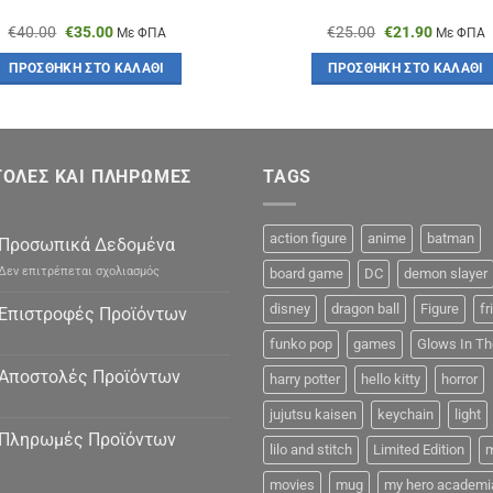
Original
Η
Original
Η
€
40.00
€
35.00
€
25.00
€
21.90
Με ΦΠΑ
Με ΦΠΑ
price
τρέχουσα
price
τρέχουσ
was:
τιμή
was:
τιμή
ΠΡΟΣΘΉΚΗ ΣΤΟ ΚΑΛΆΘΙ
ΠΡΟΣΘΉΚΗ ΣΤΟ ΚΑΛΆΘΙ
€40.00.
είναι:
€25.00.
είναι:
€35.00.
€21.90.
ΟΛΕΣ ΚΑΙ ΠΛΗΡΩΜΕΣ
TAGS
action figure
anime
batman
Προσωπικά Δεδομένα
στο
Δεν επιτρέπεται σχολιασμός
board game
DC
demon slayer
Προσωπικά
Δεδομένα
disney
dragon ball
Figure
fr
Επιστροφές Προϊόντων
funko pop
games
Glows In Th
Αποστολές Προϊόντων
harry potter
hello kitty
horror
jujutsu kaisen
keychain
light
Πληρωμές Προϊόντων
lilo and stitch
Limited Edition
m
movies
mug
my hero academi