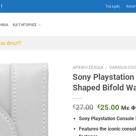
!
Για εμάς
Αποσ
ΤΗΜΑ
ΚΑΤΗΓΟΡΙΕΣ
αι άνω!!!
ΑΡΧΙΚΉ ΣΕΛΊΔΑ
/
VARIOUS CO
Sony Playstation
Shaped Bifold Wa
Original
Η
€
27.00
€
25.00
Με 
price
τρέχ
Sony Playstation Console 
was:
τιμή
€27.00.
είναι
Features the iconic conso