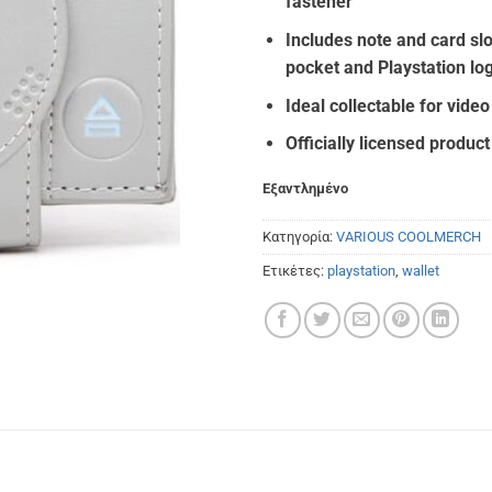
€25.
fastener
Includes note and card slo
pocket and Playstation lo
Ideal collectable for vide
Officially licensed product
Εξαντλημένο
Κατηγορία:
VARIOUS COOLMERCH
Ετικέτες:
playstation
,
wallet