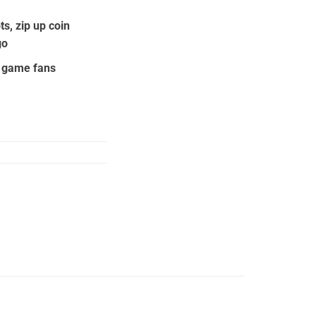
00.
ts, zip up coin
go
o game fans