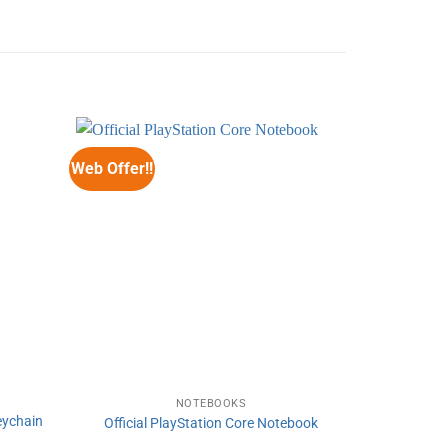
Web Offer!!
Web Offer!!
NOTEBOOKS
V
eychain
Star War
Official PlayStation Core Notebook