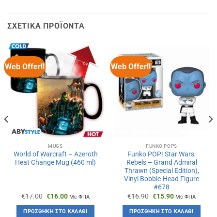
ΣΧΕΤΙΚΆ ΠΡΟΪΌΝΤΑ
Web Offer!!
Web Offer!!
MUGS
FUNKO POPS
World of Warcraft – Azeroth
Funko POP! Star Wars:
Heat Change Mug (460 ml)
Rebels – Grand Admiral
Thrawn (Special Edition),
Vinyl Bobble-Head Figure
#678
Original
Η
Original
Η
€
17.00
€
16.00
€
16.90
€
15.90
Με ΦΠΑ
Με ΦΠΑ
price
τρέχουσα
price
τρέχουσα
was:
τιμή
was:
τιμή
ΠΡΟΣΘΉΚΗ ΣΤΟ ΚΑΛΆΘΙ
ΠΡΟΣΘΉΚΗ ΣΤΟ ΚΑΛΆΘΙ
€17.00.
είναι:
€16.90.
είναι: