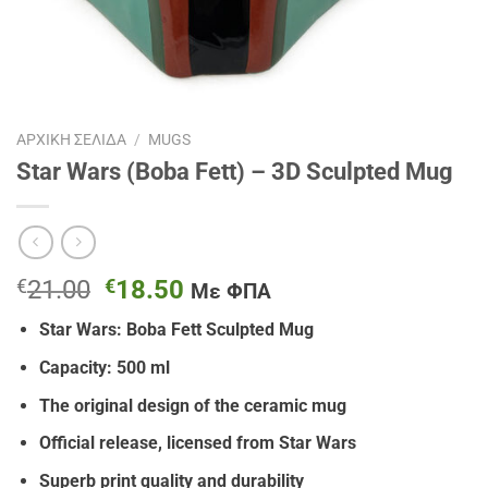
ΑΡΧΙΚΉ ΣΕΛΊΔΑ
/
MUGS
Star Wars (Boba Fett) – 3D Sculpted Mug
Original
Η
€
21.00
€
18.50
Με ΦΠΑ
price
τρέχουσα
Star Wars: Boba Fett Sculpted Mug
was:
τιμή
€21.00.
είναι:
Capacity: 500 ml
€18.50.
The original design of the ceramic mug
Official release, licensed from Star Wars
Superb print quality and durability